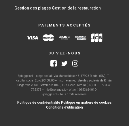
Gestion des plages
Gestion de la restauration
PAIEMENTS ACCEPTÉS
SUIVEZ-NOUS
Spiagge srl – siège social : Via Marecchiese 48, 47923 Rimini (RN), IT –
capital social Euro 20408.00 – inscrite au registre des sociétés de Rimini
Siège : Viale XXIII Settembre 1845, 109, 47921 Rimini (RN), IT – +39 0541
772375 – info@spiagge.it – p.i./c.f. 04536640404
Spiagge srl – Tous droits réservés.
Politique de confidentialité
Politique en matière de cookies
Conditions d’utilisation