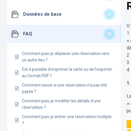
Données de base
6
Il
1.
FAQ
55
« 
da
Comment puis-je déplacer une réservation vers
2.
un autre lieu ?
3.
Est-il possible d’imprimer la carte ou de l’exporter
4.
au format PDF ?
1
Comment savoir si une réservation n’a pas été
payée ?
La
Comment puis-je modifier les détails d’une
« 
réservation ?
pu
Comment puis-je entrer une réservation multiple
?