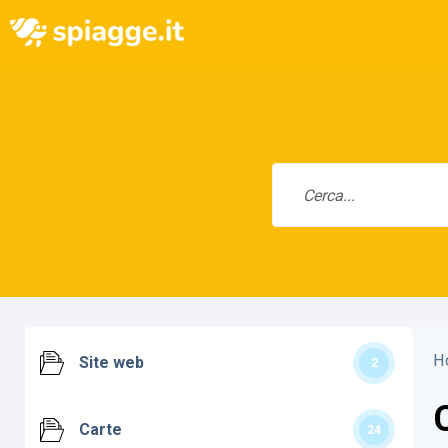
H
Site web
2
Carte
24