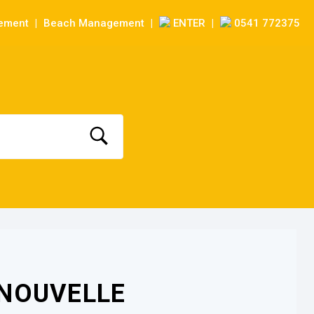
sement
Beach Management
ENTER
0541 772375
|
|
|
NOUVELLE