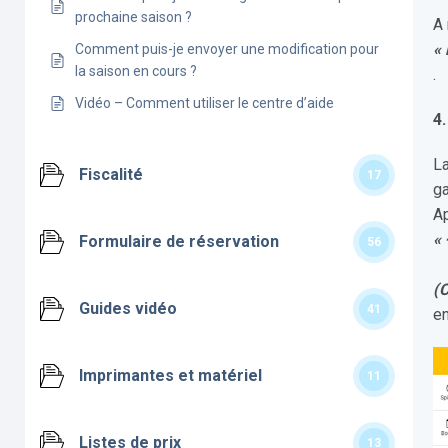
prochaine saison ?
A 
« 
Comment puis-je envoyer une modification pour
la saison en cours ?
.
Vidéo – Comment utiliser le centre d’aide
4.
La
Fiscalité
17
g
Ap
« 
Formulaire de réservation
56
(
Guides vidéo
41
en
Imprimantes et matériel
11
Listes de prix
13