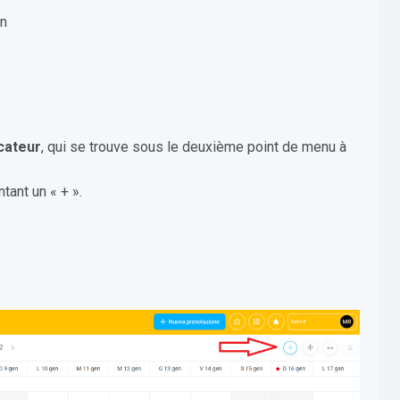
on
icateur
, qui se trouve sous le deuxième point de menu à
ntant un « + ».