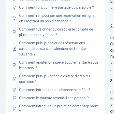
le
Comment fonctionne le partage du parapluie ?
« 
.
Comment rembourser une réservation en ligne
en émettant un bon d’échange ?
2.
Comment fusionner ou dissocier le compte de
plusieurs réservations ?
La
Comment puis-je copier des réservations
C
saisonnières dans le calendrier de l’année
qu
suivante ?
l’
Comment ajouter une pièce supplémentaire sous
« 
le parasol ?
.
Comment puis-je vérifier le chiffre d’affaires
3.
quotidien ?
Comment introduire une absence planifiée ?
Il
Comment le touriste revend-il son parasol ?
En
« 
Comment introduire un projet de déménagement
on
?