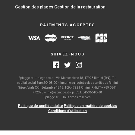
Gestion des plages
Gestion de la restauration
PAIEMENTS ACCEPTÉS
SUIVEZ-NOUS
Spiagge srl – siège social : Via Marecchiese 48, 47923 Rimini (RN), IT –
capital social Euro 20408.00 – inscrite au registre des sociétés de Rimini
Siège : Viale XXIII Settembre 1845, 109, 47921 Rimini (RN), IT – +39 0541
772375 – info@spiagge.it – p.i./c.f. 04536640404
Spiagge srl – Tous droits réservés.
Politique de confidentialité
Politique en matière de cookies
Conditions d’utilisation