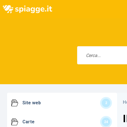
H
Site web
2
Carte
24