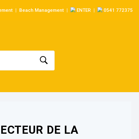
sement
Beach Management
ENTER
0541 772375
|
|
|
SECTEUR DE LA