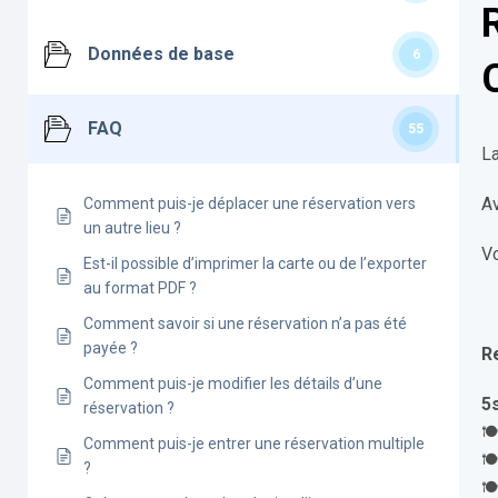
Données de base
6
FAQ
55
La
Av
Comment puis-je déplacer une réservation vers
un autre lieu ?
Vo
Est-il possible d’imprimer la carte ou de l’exporter
au format PDF ?
Comment savoir si une réservation n’a pas été
payée ?
R
Comment puis-je modifier les détails d’une
5
réservation ?
🍽
Comment puis-je entrer une réservation multiple
🍽
?
🍽