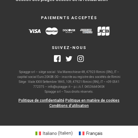
PAIEMENTS ACCEPTÉS
SUIVEZ-NOUS
Spiagge srl – siège social : Via Marecchiese 48, 47923 Rimini (RN), IT –
capital social Euro 20408.00 – inscrite au registre des sociétés de Rimini
Siège : Viale XXIII Settembre 1845, 109, 47921 Rimini (RN), IT – +39 0541
772375 – info@spiagge.it – p.i./c.f. 04536640404
Spiagge srl – Tous droits réservés.
Politique de confidentialité
Politique en matière de cookies
Conditions d’utilisation
Italiano
(
Italien
)
Français