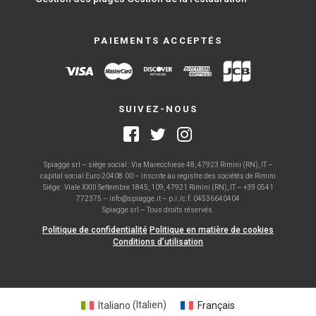
PAIEMENTS ACCEPTÉS
SUIVEZ-NOUS
Spiagge srl – siège social : Via Marecchiese 48, 47923 Rimini (RN), IT –
capital social Euro 20408.00 – inscrite au registre des sociétés de Rimini
Siège : Viale XXIII Settembre 1845, 109, 47921 Rimini (RN), IT – +39 0541
772375 – info@spiagge.it – p.i./c.f. 04536640404
Spiagge srl – Tous droits réservés.
Politique de confidentialité
Politique en matière de cookies
Conditions d’utilisation
Italiano
(
Italien
)
Français