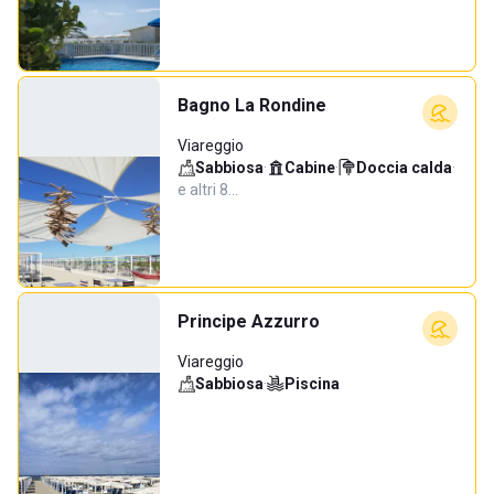
Bagno La Rondine
Viareggio
Sabbiosa
·
Cabine
·
Doccia calda
·
e altri 8…
Principe Azzurro
Viareggio
Sabbiosa
·
Piscina