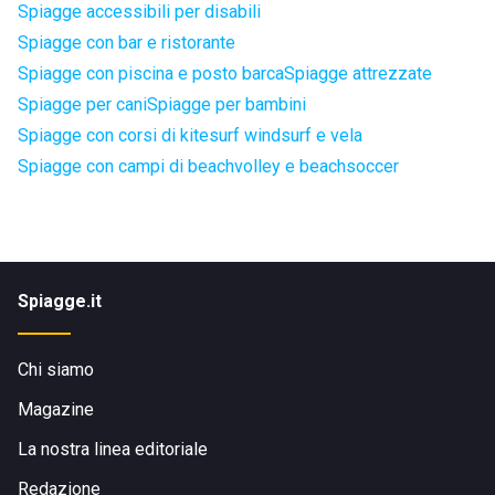
Spiagge accessibili per disabili
Spiagge con bar e ristorante
Spiagge con piscina e posto barca
Spiagge attrezzate
Spiagge per cani
Spiagge per bambini
Spiagge con corsi di kitesurf windsurf e vela
Spiagge con campi di beachvolley e beachsoccer
Spiagge.it
Chi siamo
Magazine
La nostra linea editoriale
Redazione