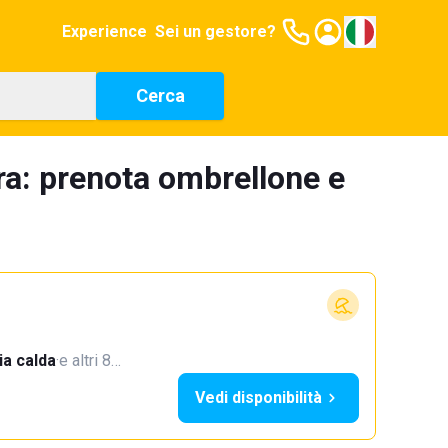
Experience
Sei un gestore?
Cerca
ra: prenota ombrellone e
a calda
·
e altri 8…
Vedi disponibilità