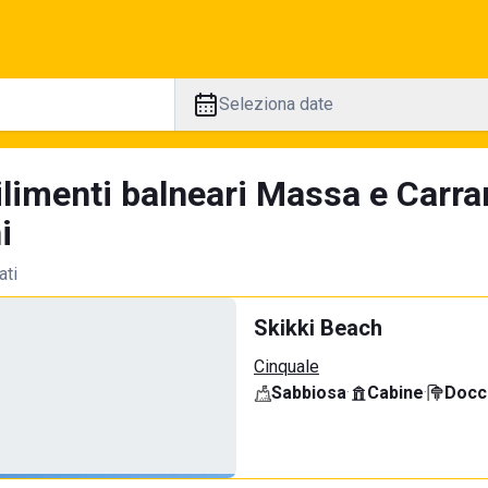
Seleziona date
ilimenti balneari Massa e Carra
i
ati
Skikki Beach
Cinquale
Sabbiosa
·
Cabine
·
Docci