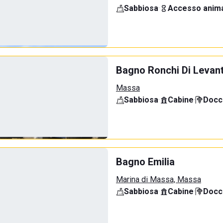
Sabbiosa
·
Accesso anima
Bagno Ronchi Di Levan
Massa
Sabbiosa
·
Cabine
·
Docci
Bagno Emilia
Marina di Massa, Massa
Sabbiosa
·
Cabine
·
Docci