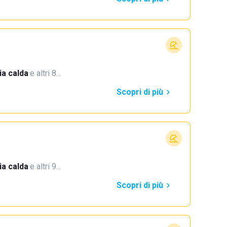
a calda
·
e altri 8…
Scopri di più
a calda
·
e altri 9…
Scopri di più