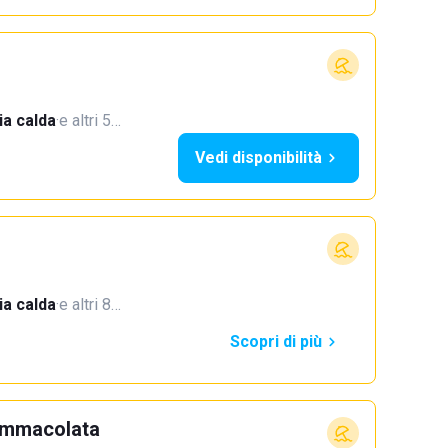
a calda
·
e altri 5…
Vedi disponibilità
a calda
·
e altri 8…
Scopri di più
 Immacolata