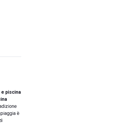
 e piscina
ina
radizione
spiaggia è
zi