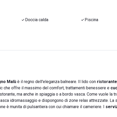
Doccia calda
Piscina
gno Malù
è il regno dell'eleganza balneare. Il lido con
ristorante
hic che offre il massimo del comfort, trattamenti benessere e
cuc
ristorante, ma anche in spiaggia o a bordo vasca. Come vuole la t
vasca idromassaggio e dispongono di zone relax attrezzate. La 
ne è munita di pulsantiera con cui chiamare il cameriere. I
servi