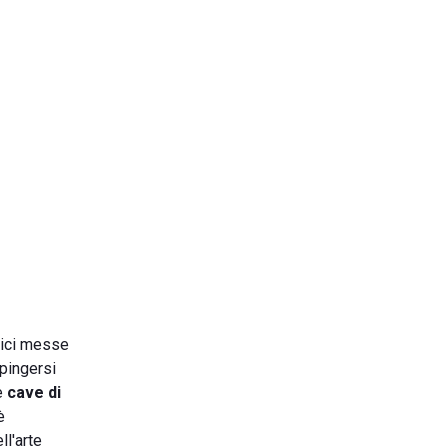
 bici messe
pingersi
le
cave di
è
ll'arte