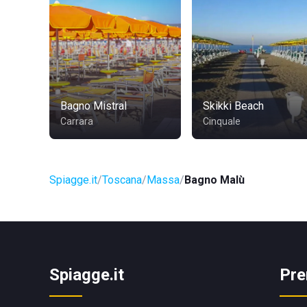
Bagno Mistral
Skikki Beach
Carrara
Cinquale
Spiagge.it
Toscana
Massa
Bagno Malù
Spiagge.it
Pre