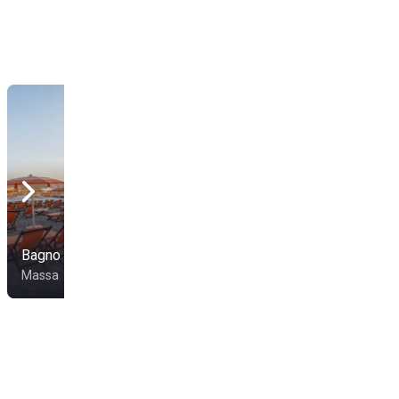
Bagno Emilia
Bagno Fausto
Massa
Massa