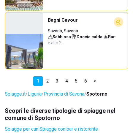
Bagni Cavour
Savona, Savona
Sabbiosa
·
Doccia calda
·
Bar
·
e altri 2…
1
2
3
4
5
6
>
Spiagge.it
Liguria
Provincia di Savona
Spotorno
Scopri le diverse tipologie di spiagge nel
comune di Spotorno
Spiagge per cani
Spiagge con bar e ristorante