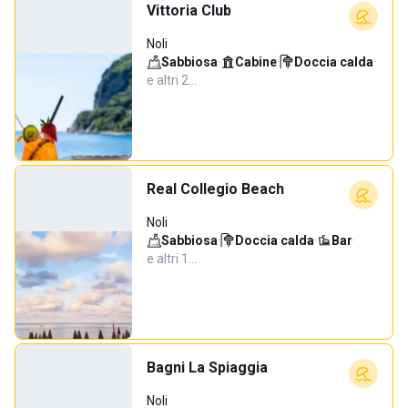
Vittoria Club
Noli
Sabbiosa
·
Cabine
·
Doccia calda
·
e altri 2…
Real Collegio Beach
Noli
Sabbiosa
·
Doccia calda
·
Bar
·
e altri 1…
Bagni La Spiaggia
Noli