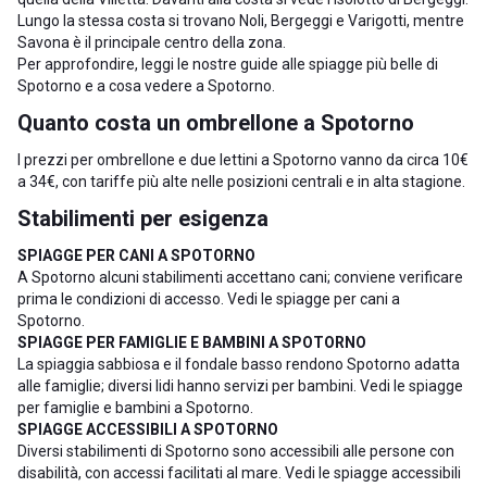
Lungo la stessa costa si trovano
Noli
,
Bergeggi
e
Varigotti
, mentre
Savona
è il principale centro della zona.
Per approfondire, leggi le nostre guide alle
spiagge più belle di
Spotorno
e a
cosa vedere a Spotorno
.
Quanto costa un ombrellone a Spotorno
I prezzi per ombrellone e due lettini a Spotorno vanno da circa 10€
a 34€, con tariffe più alte nelle posizioni centrali e in alta stagione.
Stabilimenti per esigenza
SPIAGGE PER CANI A SPOTORNO
A Spotorno alcuni stabilimenti accettano cani; conviene verificare
prima le condizioni di accesso. Vedi le
spiagge per cani a
Spotorno
.
SPIAGGE PER FAMIGLIE E BAMBINI A SPOTORNO
La spiaggia sabbiosa e il fondale basso rendono Spotorno adatta
alle famiglie; diversi lidi hanno servizi per bambini. Vedi le
spiagge
per famiglie e bambini a Spotorno
.
SPIAGGE ACCESSIBILI A SPOTORNO
Diversi stabilimenti di Spotorno sono accessibili alle persone con
disabilità, con accessi facilitati al mare. Vedi le
spiagge accessibili