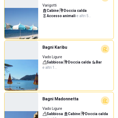
Varigotti
Cabine
·
Doccia calda
·
Accesso animali
·
e altri 5…
Bagni Karibu
Vado Ligure
Sabbiosa
·
Doccia calda
·
Bar
·
e altri 1…
Bagni Madonnetta
Vado Ligure
Sabbiosa
·
Cabine
·
Doccia calda
·