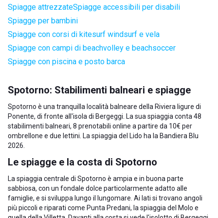
Spiagge attrezzate
Spiagge accessibili per disabili
Spiagge per bambini
Spiagge con corsi di kitesurf windsurf e vela
Spiagge con campi di beachvolley e beachsoccer
Spiagge con piscina e posto barca
Spotorno: Stabilimenti balneari e spiagge
Spotorno è una tranquilla località balneare della Riviera ligure di
Ponente, di fronte all'isola di Bergeggi. La sua spiaggia conta 48
stabilimenti balneari, 8 prenotabili online a partire da 10€ per
ombrellone e due lettini. La spiaggia del Lido ha la Bandiera Blu
2026.
Le spiagge e la costa di Spotorno
La spiaggia centrale di Spotorno è ampia e in buona parte
sabbiosa, con un fondale dolce particolarmente adatto alle
famiglie, e si sviluppa lungo il lungomare. Ai lati si trovano angoli
più piccoli e riparati come Punta Predani, la spiaggia del Molo e
quella della Villetta. Davanti alla costa si vede l'isolotto di Bergeggi.