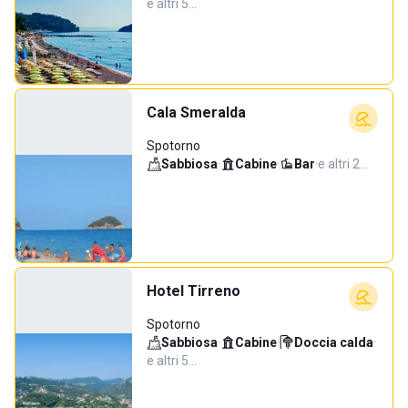
e altri 5…
Cala Smeralda
Spotorno
Sabbiosa
·
Cabine
·
Bar
·
e altri 2…
Hotel Tirreno
Spotorno
Sabbiosa
·
Cabine
·
Doccia calda
·
e altri 5…