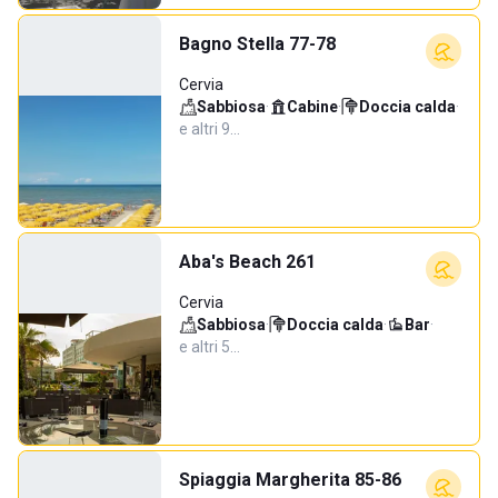
Bagno Stella 77-78
Cervia
Sabbiosa
·
Cabine
·
Doccia calda
·
e altri 9…
Aba's Beach 261
Cervia
Sabbiosa
·
Doccia calda
·
Bar
·
e altri 5…
Spiaggia Margherita 85-86