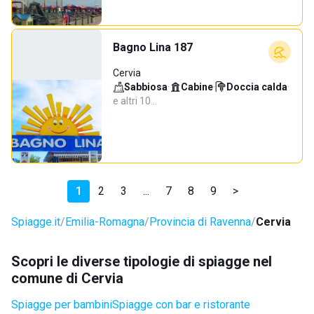
Bagno Lina 187
Cervia
Sabbiosa
·
Cabine
·
Doccia calda
·
e altri 10…
1
2
3
...
7
8
9
>
Spiagge.it
Emilia-Romagna
Provincia di Ravenna
Cervia
Scopri le diverse tipologie di spiagge nel
comune di Cervia
Spiagge per bambini
Spiagge con bar e ristorante