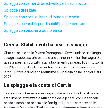
Spiagge con campi di beachvolley e beachsoccer
Spiagge attrezzate
Spiagge con corsi di kitesurf windsurf e vela
Spiagge accessibili per disabili
Spiagge per cani
Spiagge con piscina e posto barca
Cervia: Stabilimenti balneari e spiagge
Città del sale e della Riviera Romagnola, Cervia unisce una lunga
spiaggia sabbiosa alle pinete e alle saline, in Emilia-Romagna. Su
questa pagina trovi tutti i suoi stabilimenti balneari, 108 in tutto, di
cui 29 prenotabili online a partire da 7€ per ombrellone e due
lettini. Il litorale di Milano Marittima e Pinarella ha la Bandiera Blu
2026.
Le spiagge e la costa di Cervia
La spiaggia di Cervia è una lunga distesa di sabbia fine, divisa in
stabilimenti attrezzati e affiancata dalle pinete, con un fondale
basso e sabbioso adatto alle famiglie. Il litorale comprende le
frazioni di Pinarella e Tagliata a sud e l'elegante Milano Marittima