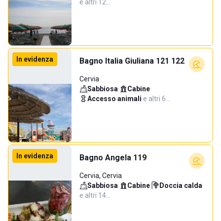
e altri 12…
In evidenza
Bagno Italia Giuliana 121 122
Cervia
Sabbiosa
·
Cabine
·
Accesso animali
·
e altri 6…
In evidenza
Bagno Angela 119
Cervia, Cervia
Sabbiosa
·
Cabine
·
Doccia calda
·
e altri 14…