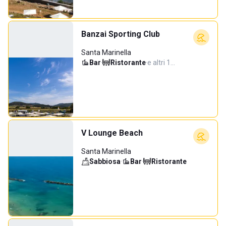
Banzai Sporting Club
Santa Marinella
Bar
·
Ristorante
·
e altri 1…
V Lounge Beach
Santa Marinella
Sabbiosa
·
Bar
·
Ristorante