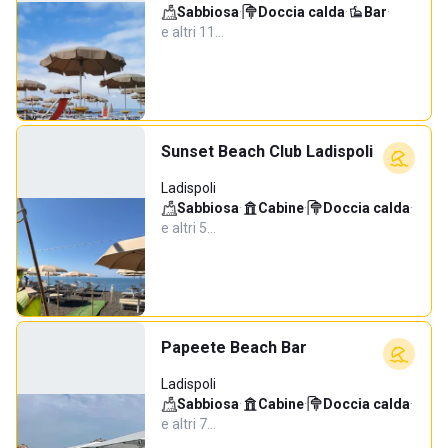
Sabbiosa
·
Doccia calda
·
Bar
·
e altri 11…
Sunset Beach Club Ladispoli
Ladispoli
Sabbiosa
·
Cabine
·
Doccia calda
·
e altri 5…
Papeete Beach Bar
Ladispoli
Sabbiosa
·
Cabine
·
Doccia calda
·
e altri 7…