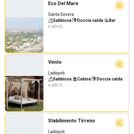
Eco Del Mare
Santa Severa
Sabbiosa
·
Doccia calda
·
Bar
·
e altri 6…
Vento
Ladispoli
Sabbiosa
·
Cabine
·
Doccia calda
·
e altri 9…
Stabilimento Tirreno
Ladispoli