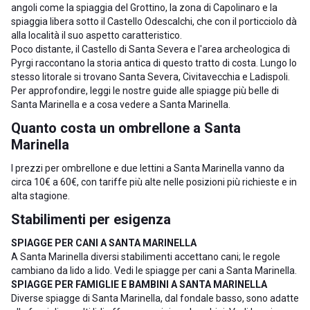
angoli come la spiaggia del Grottino, la zona di Capolinaro e la
spiaggia libera sotto il Castello Odescalchi, che con il porticciolo dà
alla località il suo aspetto caratteristico.
Poco distante, il Castello di Santa Severa e l'area archeologica di
Pyrgi raccontano la storia antica di questo tratto di costa. Lungo lo
stesso litorale si trovano
Santa Severa
,
Civitavecchia
e
Ladispoli
.
Per approfondire, leggi le nostre guide alle
spiagge più belle di
Santa Marinella
e a
cosa vedere a Santa Marinella
.
Quanto costa un ombrellone a Santa
Marinella
I prezzi per ombrellone e due lettini a Santa Marinella vanno da
circa 10€ a 60€, con tariffe più alte nelle posizioni più richieste e in
alta stagione.
Stabilimenti per esigenza
SPIAGGE PER CANI A SANTA MARINELLA
A Santa Marinella diversi stabilimenti accettano cani; le regole
cambiano da lido a lido. Vedi le
spiagge per cani a Santa Marinella
.
SPIAGGE PER FAMIGLIE E BAMBINI A SANTA MARINELLA
Diverse spiagge di Santa Marinella, dal fondale basso, sono adatte