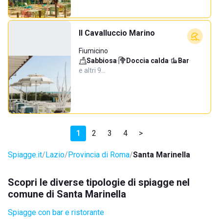
Il Cavalluccio Marino
Fiumicino
Sabbiosa
·
Doccia calda
·
Bar
·
e altri 9…
1
2
3
4
>
Spiagge.it
Lazio
Provincia di Roma
Santa Marinella
Scopri le diverse tipologie di spiagge nel
comune di Santa Marinella
Spiagge con bar e ristorante