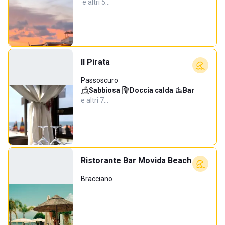
·
e altri 5…
Il Pirata
Passoscuro
Sabbiosa
·
Doccia calda
·
Bar
·
e altri 7…
Ristorante Bar Movida Beach
Bracciano