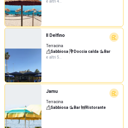
e altri 4…
Il Delfino
Terracina
Sabbiosa
·
Doccia calda
·
Bar
·
e altri 5…
Jamu
Terracina
Sabbiosa
·
Bar
·
Ristorante