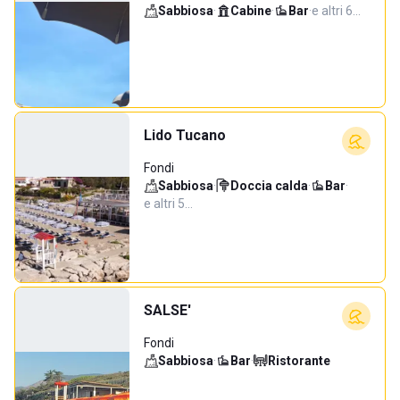
Sabbiosa
·
Cabine
·
Bar
·
e altri 6…
Lido Tucano
Fondi
Sabbiosa
·
Doccia calda
·
Bar
·
e altri 5…
SALSE'
Fondi
Sabbiosa
·
Bar
·
Ristorante