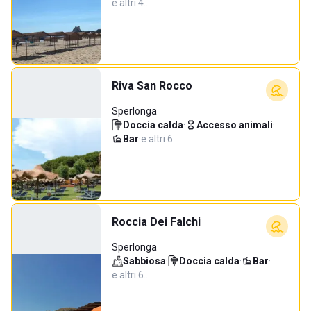
e altri 4…
Riva San Rocco
Sperlonga
Doccia calda
·
Accesso animali
·
Bar
·
e altri 6…
Roccia Dei Falchi
Sperlonga
Sabbiosa
·
Doccia calda
·
Bar
·
e altri 6…