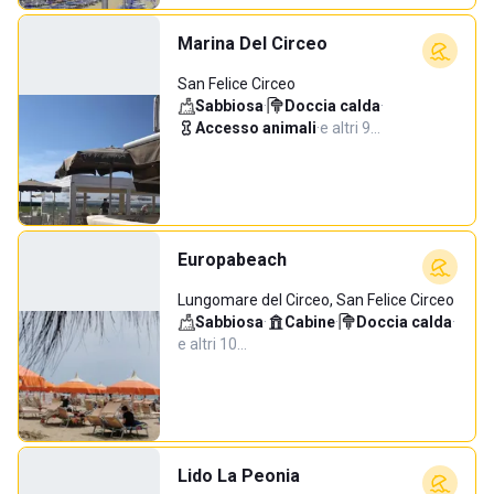
Marina Del Circeo
San Felice Circeo
Sabbiosa
·
Doccia calda
·
Accesso animali
·
e altri 9…
Europabeach
Lungomare del Circeo, San Felice Circeo
Sabbiosa
·
Cabine
·
Doccia calda
·
e altri 10…
Lido La Peonia