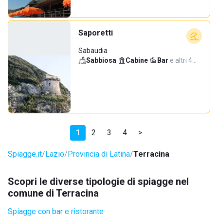
Saporetti
Sabaudia
Sabbiosa
·
Cabine
·
Bar
·
e altri 4…
1
2
3
4
>
Spiagge.it
Lazio
Provincia di Latina
Terracina
Scopri le diverse tipologie di spiagge nel
comune di Terracina
Spiagge con bar e ristorante