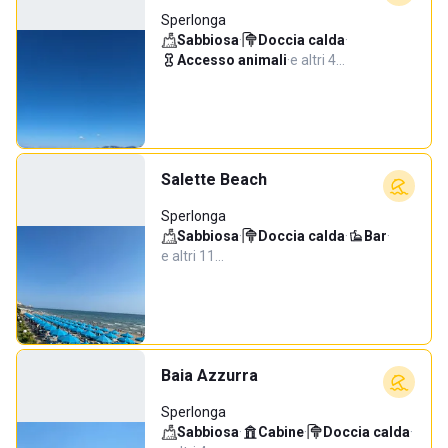
Sperlonga
Sabbiosa
·
Doccia calda
·
Accesso animali
·
e altri 4…
Salette Beach
Sperlonga
Sabbiosa
·
Doccia calda
·
Bar
·
e altri 11…
Baia Azzurra
Sperlonga
Sabbiosa
·
Cabine
·
Doccia calda
·