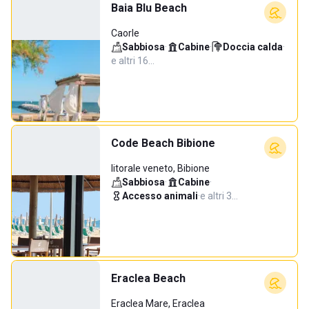
Baia Blu Beach
Caorle
Sabbiosa
·
Cabine
·
Doccia calda
·
e altri 16…
Code Beach Bibione
litorale veneto, Bibione
Sabbiosa
·
Cabine
·
Accesso animali
·
e altri 3…
Eraclea Beach
Eraclea Mare, Eraclea