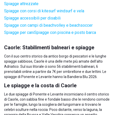
Spiagge attrezzate
Spiagge con corsi di kitesurf windsurf e vela
Spiagge accessibili per disabili
Spiagge con campi di beachvolley e beachsoccer
Spiagge per cani
Spiagge con piscina e posto barca
Caorle: Stabilimenti balneari e spiagge
Con il suo centro storico da antico borgo di pescatori e le lunghe
spiagge sabbiose, Caorle è una delle mete più amate dell'alto
Adriatico. Sul suo litorale ci sono 56 stabilimenti balneari, 6
prenotabili online a partire da 7€ per ombrellone e due lettini. Le
spiagge di Ponente e Levante hanno la Bandiera Blu 2026.
Le spiagge e la costa di Caorle
Le due spiagge di Ponente e Levante incorniciano il centro storico
di Caorle, con sabbia fine e fondale basso che le rendono comode
per le famiglie; lungo la scogliera del lungomare si trovano le
celebri sculture nella roccia. Poco distante, verso la laguna, la
spiaggia della Brussa e Valle Vecchia conserva un aspetto