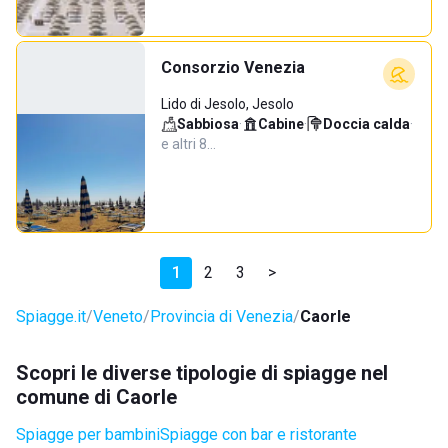
Consorzio Venezia
Lido di Jesolo, Jesolo
Sabbiosa
·
Cabine
·
Doccia calda
·
e altri 8…
1
2
3
>
Spiagge.it
Veneto
Provincia di Venezia
Caorle
Scopri le diverse tipologie di spiagge nel
comune di Caorle
Spiagge per bambini
Spiagge con bar e ristorante