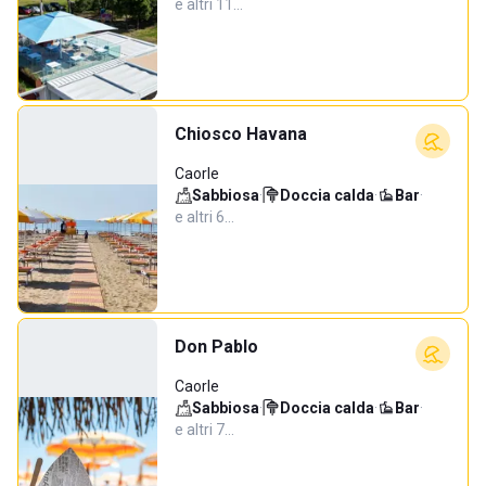
e altri 11…
Chiosco Havana
Caorle
Sabbiosa
·
Doccia calda
·
Bar
·
e altri 6…
Don Pablo
Caorle
Sabbiosa
·
Doccia calda
·
Bar
·
e altri 7…