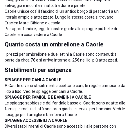
selvaggio e incontaminato, tra dune e pinete.
Caorle unisce così il fascino di un antico borgo di pescatori a un
litorale ampio e attrezzato. Lungo la stessa costa si trovano
Eraclea Mare
,
Bibione
e
Jesolo
.
Per approfondire, leggi le nostre guide alle
spiagge più belle di
Caorle
e a
cosa vedere a Caorle
.
Quanto costa un ombrellone a Caorle
I prezzi per ombrellone e due lettini a Caorle sono contenuti: si
parte da circa 7€ e si arriva intorno ai 25€ nei lidi più attrezzati.
Stabilimenti per esigenza
SPIAGGE PER CANI A CAORLE
A Caorle diversi stabilimenti accettano cani; le regole cambiano da
lido a lido. Vedi le
spiagge per cani a Caorle
.
SPIAGGE PER FAMIGLIE E BAMBINI A CAORLE
Le spiagge sabbiose e dal fondale basso di Caorle sono adatte alle
famiglie; molti lidi offrono area giochi e servizi per bambini. Vedi le
spiagge per famiglie e bambini a Caorle
.
SPIAGGE ACCESSIBILI A CAORLE
Diversi stabilimenti di Caorle sono accessibili alle persone con