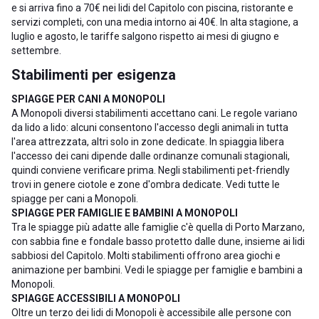
e si arriva fino a 70€ nei lidi del Capitolo con piscina, ristorante e
servizi completi, con una media intorno ai 40€. In alta stagione, a
luglio e agosto, le tariffe salgono rispetto ai mesi di giugno e
settembre.
Stabilimenti per esigenza
SPIAGGE PER CANI A MONOPOLI
A Monopoli diversi stabilimenti accettano cani. Le regole variano
da lido a lido: alcuni consentono l'accesso degli animali in tutta
l'area attrezzata, altri solo in zone dedicate. In spiaggia libera
l'accesso dei cani dipende dalle ordinanze comunali stagionali,
quindi conviene verificare prima. Negli stabilimenti pet-friendly
trovi in genere ciotole e zone d'ombra dedicate. Vedi tutte le
spiagge per cani a Monopoli
.
SPIAGGE PER FAMIGLIE E BAMBINI A MONOPOLI
Tra le spiagge più adatte alle famiglie c'è quella di Porto Marzano,
con sabbia fine e fondale basso protetto dalle dune, insieme ai lidi
sabbiosi del Capitolo. Molti stabilimenti offrono area giochi e
animazione per bambini. Vedi le
spiagge per famiglie e bambini a
Monopoli
.
SPIAGGE ACCESSIBILI A MONOPOLI
Oltre un terzo dei lidi di Monopoli è accessibile alle persone con