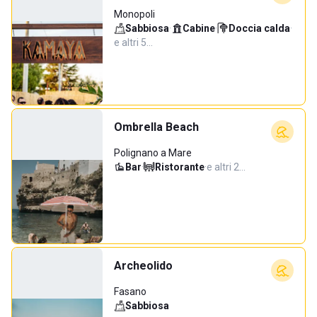
Monopoli
Sabbiosa
·
Cabine
·
Doccia calda
·
e altri 5…
Ombrella Beach
Polignano a Mare
Bar
·
Ristorante
·
e altri 2…
Archeolido
Fasano
Sabbiosa