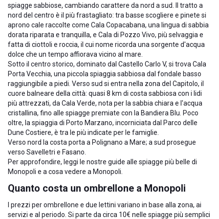
spiagge sabbiose, cambiando carattere da nord a sud. Il tratto a
nord del centro è il più frastagliato: tra basse scogliere e pinete si
aprono cale raccolte come Cala Copacabana, una lingua di sabbia
dorata riparata e tranquilla, e Cala di Pozzo Vivo, più selvaggia e
fatta di ciottoli e roccia, il cui nome ricorda una sorgente d'acqua
dolce che un tempo affiorava vicino al mare.
Sotto il centro storico, dominato dal Castello Carlo V, si trova Cala
Porta Vecchia, una piccola spiaggia sabbiosa dal fondale basso
raggiungibile a piedi. Verso sud si entra nella zona del Capitolo, il
cuore balneare della città: quasi 8 km di costa sabbiosa con i lidi
più attrezzati, da Cala Verde, nota per la sabbia chiara e l'acqua
cristallina, fino alle spiagge premiate con la Bandiera Blu. Poco
oltre, la spiaggia di Porto Marzano, incorniciata dal Parco delle
Dune Costiere, è tra le più indicate per le famiglie.
Verso nord la costa porta a
Polignano a Mare
; a sud prosegue
verso
Savelletri
e
Fasano
.
Per approfondire, leggi le nostre guide alle
spiagge più belle di
Monopoli
e a
cosa vedere a Monopoli
.
Quanto costa un ombrellone a Monopoli
I prezzi per ombrellone e due lettini variano in base alla zona, ai
servizi e al periodo. Si parte da circa 10€ nelle spiagge più semplici