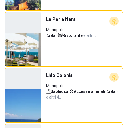
La Perla Nera
Monopoli
Bar
·
Ristorante
·
e altri 5…
Lido Colonia
Monopoli
Sabbiosa
·
Accesso animali
·
Bar
·
e altri 4…