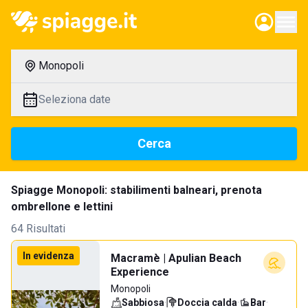
Monopoli
Seleziona date
Cerca
Spiagge Monopoli: stabilimenti balneari, prenota
ombrellone e lettini
64 Risultati
In evidenza
Macramè | Apulian Beach
Experience
Monopoli
Sabbiosa
·
Doccia calda
·
Bar
·