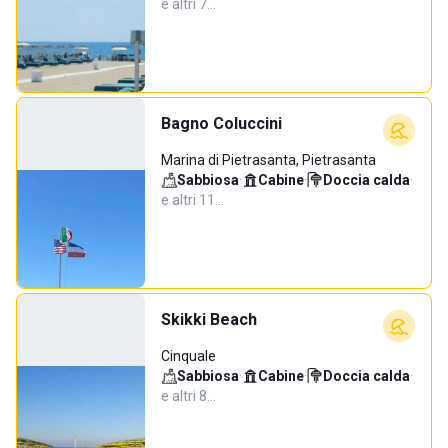
e altri 7…
Bagno Coluccini
Marina di Pietrasanta, Pietrasanta
Sabbiosa
·
Cabine
·
Doccia calda
·
e altri 11…
Skikki Beach
Cinquale
Sabbiosa
·
Cabine
·
Doccia calda
·
e altri 8…