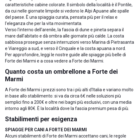
caratteristiche cabine colorate. Il simbolo della località è il Pontile,
da cui nelle giornate limpide si vedono le Alpi Apuane alle spalle
del paese. È una spiaggia curata, pensata più per il relax e
l'eleganza che per la vita movimentata.
Verso l'interno dell'arenile, la fascia di dune e pineta separa il
mare dall'abitato e dà ombra alle giornate più calde. La costa
sabbiosa prosegue senza interruzioni verso
Marina di Pietrasanta
e
Viareggio
a sud, e verso il
Cinquale
e la costa apuana a nord.
Per approfondire, leggi le nostre guide alle
spiagge più belle di
Forte dei Marmi
e a
cosa vedere a Forte dei Marmi
.
Quanto costa un ombrellone a Forte dei
Marmi
A Forte dei Marmi i prezzi sono tra i più alti d'Italia e variano molto
in base allo stabilimento: si va da circa 6€ nelle soluzioni più
semplici fino a 200€ e oltre nei bagni più esclusivi, con una media
intorno agli 80€. È la località dove la fascia premium pesa di più.
Stabilimenti per esigenza
SPIAGGE PER CANI A FORTE DEI MARMI
Alcuni stabilimenti di Forte dei Marmi accettano cani; le regole