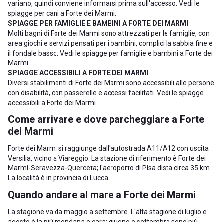
variano, quindi conviene informarsi prima sull'accesso. Vedi le
spiagge per cani a Forte dei Marmi
.
SPIAGGE PER FAMIGLIE E BAMBINI A FORTE DEI MARMI
Molti bagni di Forte dei Marmi sono attrezzati per le famiglie, con
area giochi e servizi pensati per i bambini, complici la sabbia fine e
il fondale basso. Vedi le
spiagge per famiglie e bambini a Forte dei
Marmi
.
SPIAGGE ACCESSIBILI A FORTE DEI MARMI
Diversi stabilimenti di Forte dei Marmi sono accessibili alle persone
con disabilità, con passerelle e accessi facilitati. Vedi le
spiagge
accessibili a Forte dei Marmi
.
Come arrivare e dove parcheggiare a Forte
dei Marmi
Forte dei Marmi si raggiunge dall'autostrada A11/A12 con uscita
Versilia, vicino a
Viareggio
. La stazione di riferimento è Forte dei
Marmi-Seravezza-Querceta; l'aeroporto di Pisa dista circa 35 km.
La località è in
provincia di Lucca
.
Quando andare al mare a Forte dei Marmi
La stagione va da maggio a settembre. L'alta stagione di luglio e
agosto è la più mondana e cara; giugno e settembre sono più