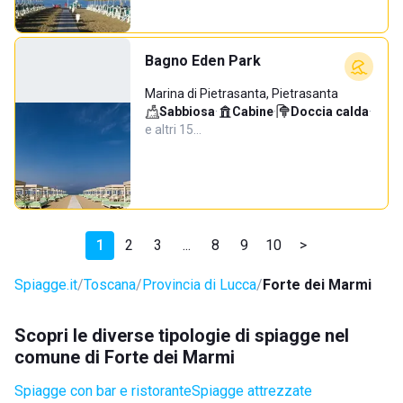
Bagno Eden Park
Marina di Pietrasanta, Pietrasanta
Sabbiosa
·
Cabine
·
Doccia calda
·
e altri 15…
1
2
3
...
8
9
10
>
Spiagge.it
Toscana
Provincia di Lucca
Forte dei Marmi
Scopri le diverse tipologie di spiagge nel
comune di Forte dei Marmi
Spiagge con bar e ristorante
Spiagge attrezzate