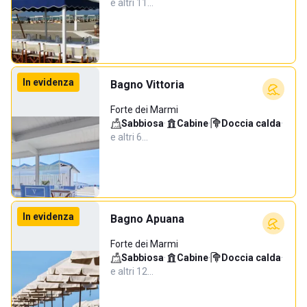
e altri 11…
In evidenza
Bagno Vittoria
Forte dei Marmi
Sabbiosa
·
Cabine
·
Doccia calda
·
e altri 6…
In evidenza
Bagno Apuana
Forte dei Marmi
Sabbiosa
·
Cabine
·
Doccia calda
·
e altri 12…