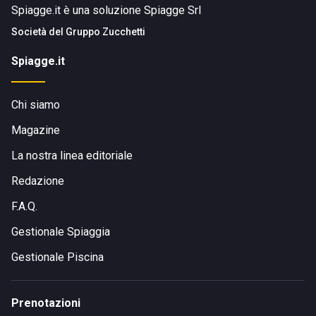
Spiagge.it è una soluzione Spiagge Srl
DOVE SI TROVA TUNA BEACH
Società del
Gruppo Zucchetti
Il lido si trova in Viale Corsica, 1 a Portoscuso SU.
Spiagge.it
COME RAGGIUNGERE TUNA BEACH
Chi siamo
La struttura si trova nel centro di Portoscuso nella zona sud
Magazine
est dell'Isola a poco più di un'ora di auto da Cagliari.
La nostra linea editoriale
Redazione
F.A.Q.
Gestionale Spiaggia
Gestionale Piscina
Prenotazioni