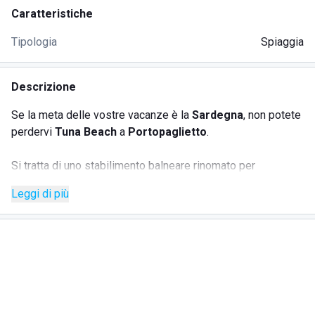
Caratteristiche
Tipologia
Spiaggia
Descrizione
Se la meta delle vostre vacanze è la
Sardegna
, non potete
perdervi
Tuna Beach
a
Portopaglietto
.
Si tratta di uno stabilimento balneare rinomato per
l'ospitalità dei due fratelli Claudio e Massimo, nonché per
Leggi di più
lo spettacolare scenario in cui è inserita: si tratta infatti di
un
lembo di sabbia finissima e bianca
che si specchia
sulle meravigliose
acque cristalline
tipiche della
Sardegna.
La location da sola rappresenta una garanzia, a cui vanno ad
aggiungersi tutta una serie di
servizi
per soddisfare le