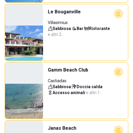
Le Bouganville
Villasimius
Sabbiosa
·
Bar
·
Ristorante
·
e altri 2…
Gamm Beach Club
Castiadas
Sabbiosa
·
Doccia calda
·
Accesso animali
·
e altri 1…
Janas Beach