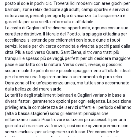
posto al sole in pochi clic. Troverai lidi moderni con aree giochi per
bambini, zone relax dedicate agli adulti, campi sportivi e servizi di
ristorazione, pensati per ogni tipo di vacanza. La trasparenza è
garantita per una scelta informata e affidabile.
La costa di Cagliari offre diverse opportunità, ognuna con un suo
carattere distintivo. Il litorale del Poetto, la spiaggia cittadina per
eccellenza, si estende per chilometri con le sue dune e i suoi
servizi, ideale per chi cerca comodità e vivacità a pochi passi dalla
città. Più a sud, verso Quartu Sant'Elena, si trovano tratti più
tranquilli e spesso più selvaggi, perfetti per chi desidera maggiore
pace e contatto con la natura. Verso ovest, invece, si possono
scoprire calette più intime e piccole spiagge meno affollate, ideali
per chi cerca una fuga romantica o un momento di puro relax.
Ogni zona offre un'esperienza unica, ma tutte sono accomunate
dalla bellezza del mare sardo.
Le tariffe degli stabilimenti balneari a Cagliari variano in base a
diversi fattori, garantendo opzioni per ogni esigenza. La posizione
privilegiata, la completezza dei servizi offerti e il periodo dell'anno
(alta o bassa stagione) sono gli elementi principali che
influenzano i costi. Puoi trovare soluzioni più accessibili per una
giornata al mare senza fronzoli, così come opzioni premium con
servizi esclusivi per un'esperienza di lusso. Per conoscere le