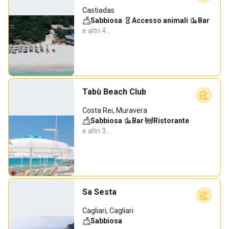
Castiadas
Sabbiosa
·
Accesso animali
·
Bar
·
e altri 4…
Tabù Beach Club
Costa Rei, Muravera
Sabbiosa
·
Bar
·
Ristorante
·
e altri 3…
Sa Sesta
Cagliari, Cagliari
Sabbiosa