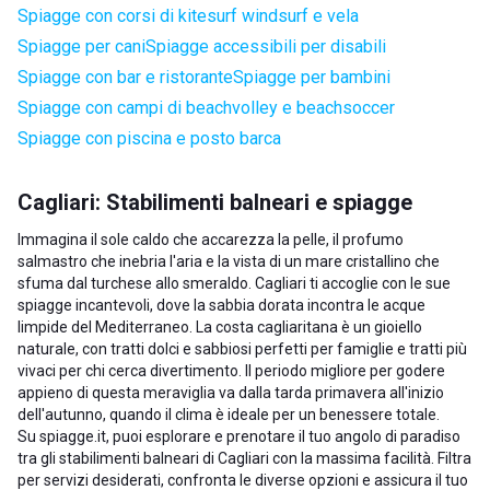
Spiagge con corsi di kitesurf windsurf e vela
Spiagge per cani
Spiagge accessibili per disabili
Spiagge con bar e ristorante
Spiagge per bambini
Spiagge con campi di beachvolley e beachsoccer
Spiagge con piscina e posto barca
Cagliari: Stabilimenti balneari e spiagge
Immagina il sole caldo che accarezza la pelle, il profumo
salmastro che inebria l'aria e la vista di un mare cristallino che
sfuma dal turchese allo smeraldo. Cagliari ti accoglie con le sue
spiagge incantevoli, dove la sabbia dorata incontra le acque
limpide del Mediterraneo. La costa cagliaritana è un gioiello
naturale, con tratti dolci e sabbiosi perfetti per famiglie e tratti più
vivaci per chi cerca divertimento. Il periodo migliore per godere
appieno di questa meraviglia va dalla tarda primavera all'inizio
dell'autunno, quando il clima è ideale per un benessere totale.
Su spiagge.it, puoi esplorare e prenotare il tuo angolo di paradiso
tra gli stabilimenti balneari di Cagliari con la massima facilità. Filtra
per servizi desiderati, confronta le diverse opzioni e assicura il tuo