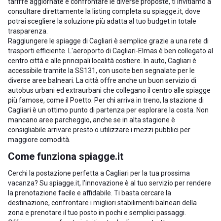
tariffe aggiornate e confrontare le diverse proposte, ti invitiamo a
consultare direttamente la listing completa su spiagge.it, dove
potrai scegliere la soluzione più adatta al tuo budget in totale
trasparenza.
Raggiungere le spiagge di Cagliari è semplice grazie a una rete di
trasporti efficiente. L'aeroporto di Cagliari-Elmas è ben collegato al
centro città e alle principali località costiere. In auto, Cagliari è
accessibile tramite la SS131, con uscite ben segnalate per le
diverse aree balneari. La città offre anche un buon servizio di
autobus urbani ed extraurbani che collegano il centro alle spiagge
più famose, come il Poetto. Per chi arriva in treno, la stazione di
Cagliari è un ottimo punto di partenza per esplorare la costa. Non
mancano aree parcheggio, anche se in alta stagione è
consigliabile arrivare presto o utilizzare i mezzi pubblici per
maggiore comodità.
Come funziona spiagge.it
Cerchi la postazione perfetta a Cagliari per la tua prossima
vacanza? Su spiagge.it, l'innovazione è al tuo servizio per rendere
la prenotazione facile e affidabile. Ti basta cercare la
destinazione, confrontare i migliori stabilimenti balneari della
zona e prenotare il tuo posto in pochi e semplici passaggi.