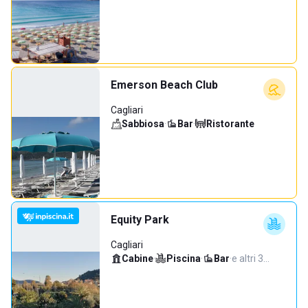
Emerson Beach Club
Cagliari
Sabbiosa
·
Bar
·
Ristorante
Equity Park
Cagliari
Cabine
·
Piscina
·
Bar
·
e altri 3…