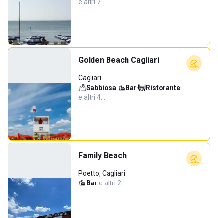
e altri 7…
Golden Beach Cagliari
Cagliari
Sabbiosa
·
Bar
·
Ristorante
·
e altri 4…
Family Beach
Poetto, Cagliari
Bar
·
e altri 2…