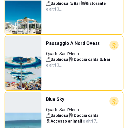
Sabbiosa
·
Bar
·
Ristorante
·
e altri 3…
Passaggio A Nord Ovest
Quartu Sant'Elena
Sabbiosa
·
Doccia calda
·
Bar
·
e altri 3…
Blue Sky
Quartu Sant'Elena
Sabbiosa
·
Doccia calda
·
Accesso animali
·
e altri 7…