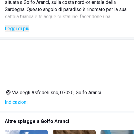
situata a Golfo Aranci, sulla costa nord-orientale della
Sardegna. Questo angolo di paradiso è rinomato per la sua
sabbia bianca e le acque cristalline, facendone una
destinazione ideale per chi cerca relax, bellezza naturale e
Leggi di più
servizi di qualità. La spiaggia offre un'esperienza
indimenticabile immersi tra mare, sole e natura, con servizi
pensati per il massimo comfort e divertimento.
SERVIZI
Spiaggia attrezzata:
Lettini, ombrelloni e aree relax
per godere al meglio del sole e del mare.
Via degli Asfodeli snc, 07020, Golfo Aranci
Attività acquatiche:
Noleggio di attrezzature per
Indicazioni
snorkeling, kayak e paddleboard.
Servizi di ristorazione:
Bar e ristoranti nelle vicinanze
che offrono specialità locali e piatti freschi.
Altre spiagge a Golfo Aranci
Parcheggio:
Ampia disponibilità di parcheggi nelle
vicinanze per facilitare l'accesso.