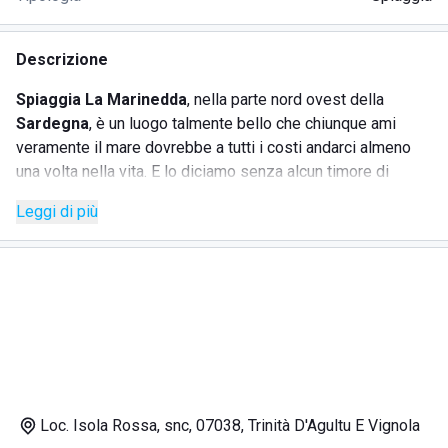
Descrizione
Spiaggia La Marinedda
, nella parte nord ovest della
Sardegna
, è un luogo talmente bello che chiunque ami
veramente il mare dovrebbe a tutti i costi andarci almeno
una volta nella vita. E lo diciamo senza alcun timore di
essere smentiti. Questo tratto di costa, infatti, con la sua
Leggi di più
sabbia chiara ed un'acqua cristallina e azzurrissima
,
offre ai propri visitatori uno scorcio naturale di rara
meraviglia.
Si tratta, per lo più, di un breve tratto di spiaggia libera nel
quale, però, grazie ad alcune iniziative locali, è
possibile il
noleggio di ombrelloni, lettini o sedie a sdraio
.
Inoltre, chi vive il mare in maniera dinamica e sportiva avrà a
Loc. Isola Rossa, snc, 07038, Trinità D'Agultu E Vignola
disposizione
canoe, gommoni e pedalò
da cui,