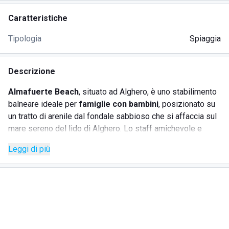
Caratteristiche
Tipologia
Spiaggia
Descrizione
Almafuerte Beach
, situato ad Alghero, è uno stabilimento
balneare ideale per
famiglie con bambini
, posizionato su
un tratto di arenile dal fondale sabbioso che si affaccia sul
mare sereno del lido di Alghero. Lo staff amichevole e
professionale di
Almafuerte Beach
crea un’atmosfera
Leggi di più
accogliente, perfetta per una vacanza rilassante per tutta la
famiglia. Lo
stabilimento balneare
offre una serie di
comfort e servizi:
SERVIZI