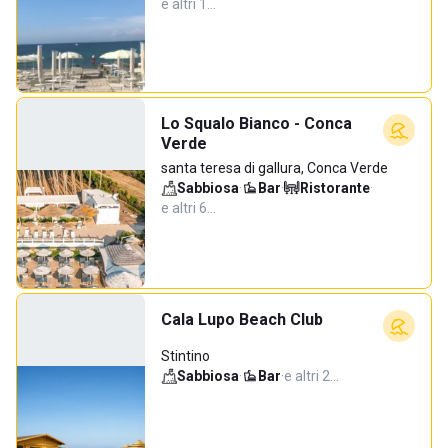
e altri 1…
Lo Squalo Bianco - Conca
Verde
santa teresa di gallura, Conca Verde
Sabbiosa
·
Bar
·
Ristorante
·
e altri 6…
Cala Lupo Beach Club
Stintino
Sabbiosa
·
Bar
·
e altri 2…