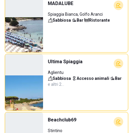
MADALUBE
Spiaggia Bianca, Golfo Aranci
Sabbiosa
·
Bar
·
Ristorante
Ultima Spiaggia
Aglientu
Sabbiosa
·
Accesso animali
·
Bar
·
e altri 2…
Beachclub69
Stintino