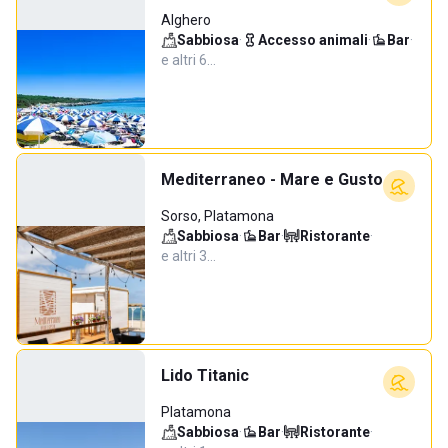
Alghero
Sabbiosa
·
Accesso animali
·
Bar
·
e altri 6…
Mediterraneo - Mare e Gusto
Sorso, Platamona
Sabbiosa
·
Bar
·
Ristorante
·
e altri 3…
Lido Titanic
Platamona
Sabbiosa
·
Bar
·
Ristorante
·