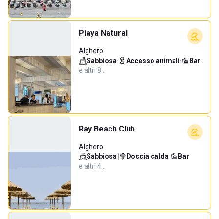
Playa Natural
Alghero
Sabbiosa
·
Accesso animali
·
Bar
·
e altri 8…
Ray Beach Club
Alghero
Sabbiosa
·
Doccia calda
·
Bar
·
e altri 4…