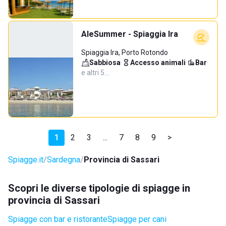
AleSummer - Spiaggia Ira
Spiaggia Ira, Porto Rotondo
Sabbiosa
·
Accesso animali
·
Bar
·
e altri 5…
1
2
3
...
7
8
9
>
Spiagge.it
Sardegna
Provincia di Sassari
Scopri le diverse tipologie di spiagge in
provincia di Sassari
Spiagge con bar e ristorante
Spiagge per cani