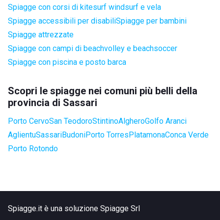
Spiagge con corsi di kitesurf windsurf e vela
Spiagge accessibili per disabili
Spiagge per bambini
Spiagge attrezzate
Spiagge con campi di beachvolley e beachsoccer
Spiagge con piscina e posto barca
Scopri le spiagge nei comuni più belli della
provincia di Sassari
Porto Cervo
San Teodoro
Stintino
Alghero
Golfo Aranci
Aglientu
Sassari
Budoni
Porto Torres
Platamona
Conca Verde
Porto Rotondo
Spiagge.it è una soluzione Spiagge Srl