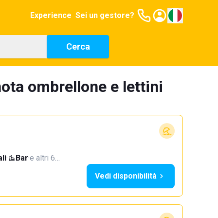
Experience
Sei un gestore?
Cerca
ota ombrellone e lettini
li
·
Bar
·
e altri 6…
Vedi disponibilità