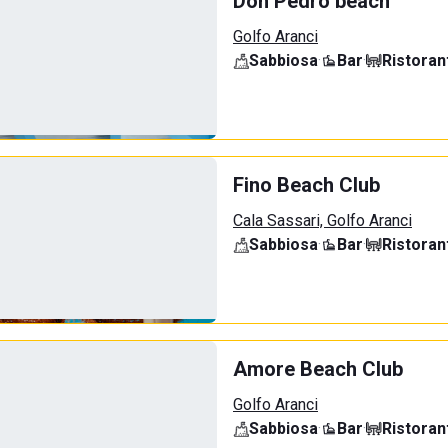
Don Pedro beach
Golfo Aranci
Sabbiosa
·
Bar
·
Ristoran
Fino Beach Club
Cala Sassari, Golfo Aranci
Sabbiosa
·
Bar
·
Ristoran
Amore Beach Club
Golfo Aranci
Sabbiosa
·
Bar
·
Ristoran