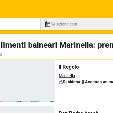
Seleziona date
limenti balneari Marinella: pren
ti
Il Regolo
Marinella
Sabbiosa
·
Accesso anima