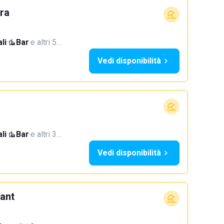
ra
li
·
Bar
·
e altri 5…
Vedi disponibilità
li
·
Bar
·
e altri 3…
Vedi disponibilità
ant