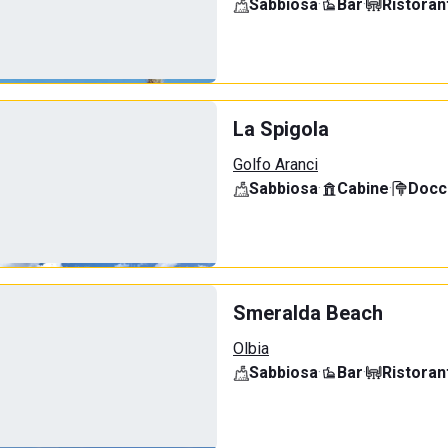
Sabbiosa
·
Bar
·
Ristoran
La Spigola
Golfo Aranci
Sabbiosa
·
Cabine
·
Docci
Smeralda Beach
Olbia
Sabbiosa
·
Bar
·
Ristoran