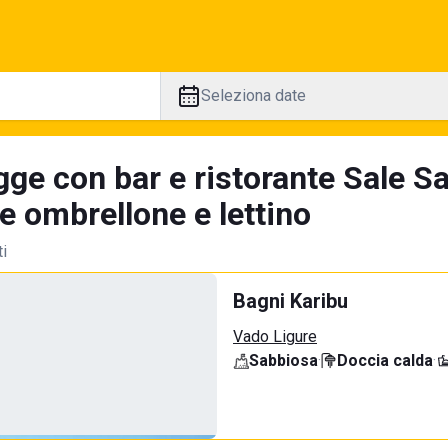
Seleziona date
gge con bar e ristorante Sale S
e ombrellone e lettino
ti
Bagni Karibu
Vado Ligure
Sabbiosa
·
Doccia calda
·