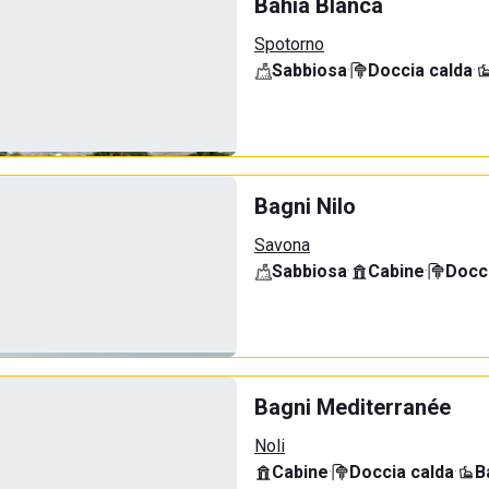
Bahia Blanca
Spotorno
Sabbiosa
·
Doccia calda
·
Bagni Nilo
Savona
Sabbiosa
·
Cabine
·
Docci
Bagni Mediterranée
Noli
Cabine
·
Doccia calda
·
B