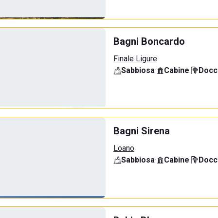
Bagni Boncardo
Finale Ligure
Sabbiosa
·
Cabine
·
Docci
Bagni Sirena
Loano
Sabbiosa
·
Cabine
·
Docci