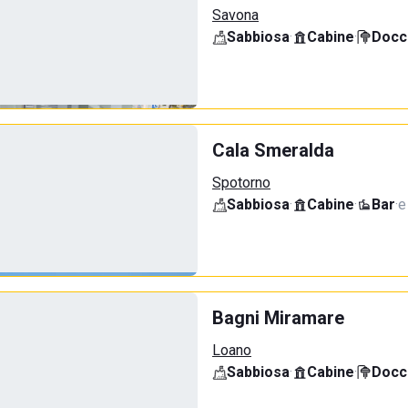
Savona
Sabbiosa
·
Cabine
·
Docci
Cala Smeralda
Spotorno
Sabbiosa
·
Cabine
·
Bar
·
e
Bagni Miramare
Loano
Sabbiosa
·
Cabine
·
Docci