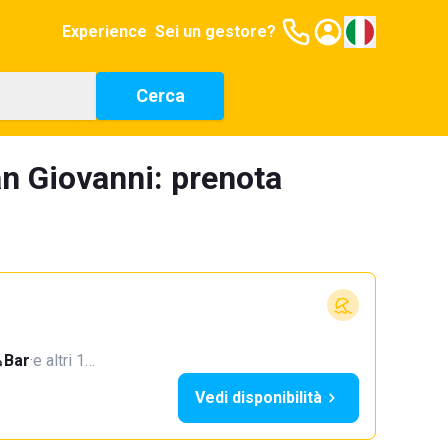
Experience
Sei un gestore?
Cerca
an Giovanni: prenota
Bar
·
e altri 1…
Vedi disponibilità