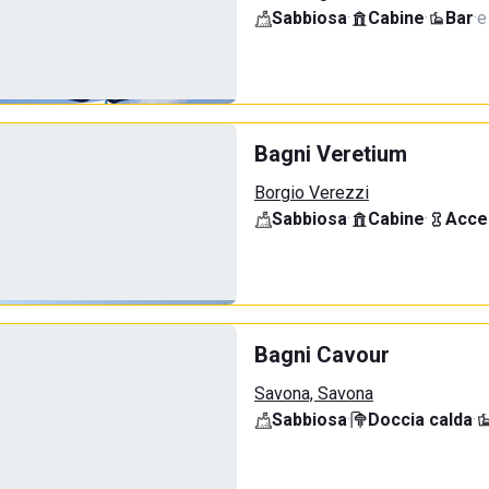
Sabbiosa
·
Cabine
·
Bar
·
e
Bagni Veretium
Borgio Verezzi
Sabbiosa
·
Cabine
·
Acce
Bagni Cavour
Savona, Savona
Sabbiosa
·
Doccia calda
·