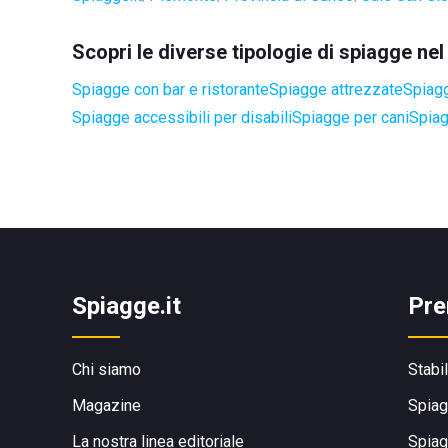
Scopri le diverse tipologie di spiagge n
Spiagge con bar e ristorante
Spiagge attrezzate
Spiagg
Spiagge accessibili per disabili
Spiagge per cani
Spiag
Spiagge.it
Pre
Chi siamo
Stabi
Magazine
Spiag
La nostra linea editoriale
Spiag