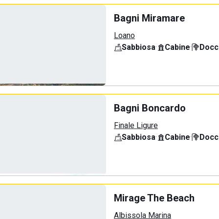
Bagni Miramare
Loano
Sabbiosa
·
Cabine
·
Docci
Bagni Boncardo
Finale Ligure
Sabbiosa
·
Cabine
·
Docci
Mirage The Beach
Albissola Marina