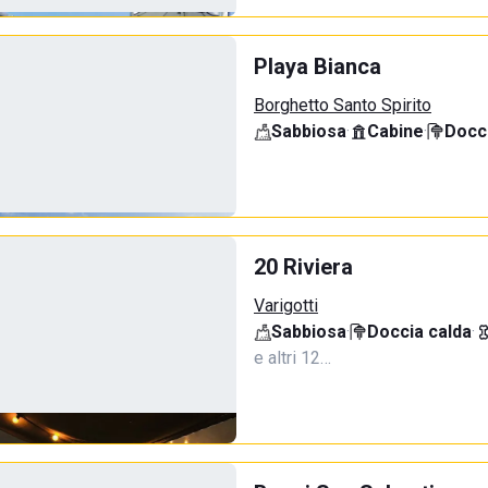
Playa Bianca
Borghetto Santo Spirito
Sabbiosa
·
Cabine
·
Docci
20 Riviera
Varigotti
Sabbiosa
·
Doccia calda
·
e altri 12…