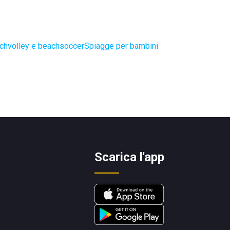
chvolley e beachsoccer
Spiagge per bambini
Scarica l'app