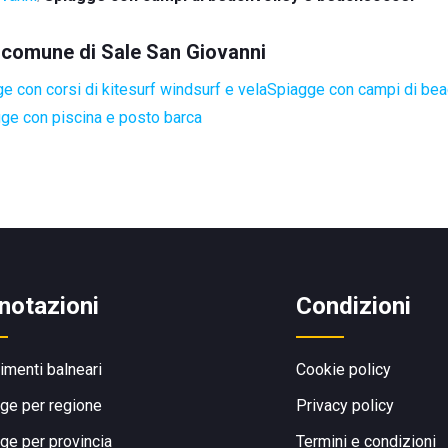
el comune di Sale San Giovanni
e con corsi di kitesurf windsurf e vela
Spiagge con campi di bea
ge con piscina e posto barca
notazioni
Condizioni
limenti balneari
Cookie policy
ge per regione
Privacy policy
ge per provincia
Termini e condizioni