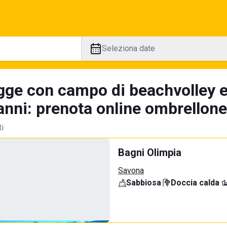
Seleziona date
gge con campo di beachvolley 
nni: prenota online ombrellone 
ti
Bagni Olimpia
Savona
Sabbiosa
·
Doccia calda
·