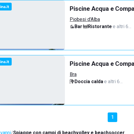
Piscine Acqua e Compan
Piobesi d'Alba
Bar
·
Ristorante
·
e altri 6…
Piscine Acqua e Compa
Bra
Doccia calda
·
e altri 6…
1
ovanni
Spiagge con campi di beachvolley e beachsoccer