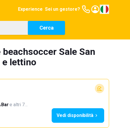
Experience
Sei un gestore?
Cerca
e beachsoccer Sale San
e lettino
Bar
·
e altri 7…
Vedi disponibilità