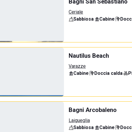
Bagni San Sebastiano
Ceriale
Sabbiosa
·
Cabine
·
Docci
Nautilus Beach
Varazze
Cabine
·
Doccia calda
·
P
Bagni Arcobaleno
Laigueglia
Sabbiosa
·
Cabine
·
Docci