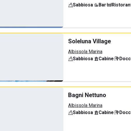
Sabbiosa
·
Bar
·
Ristoran
Soleluna Village
Albissola Marina
Sabbiosa
·
Cabine
·
Docci
Bagni Nettuno
Albissola Marina
Sabbiosa
·
Cabine
·
Docci