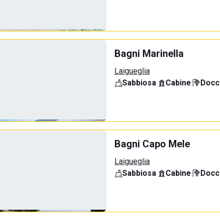
Bagni Marinella
Laigueglia
Sabbiosa
·
Cabine
·
Docci
Bagni Capo Mele
Laigueglia
Sabbiosa
·
Cabine
·
Docci