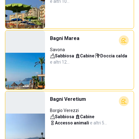
e altri 10…
Bagni Marea
Savona
Sabbiosa
·
Cabine
·
Doccia calda
·
e altri 12…
Bagni Veretium
Borgio Verezzi
Sabbiosa
·
Cabine
·
Accesso animali
·
e altri 5…