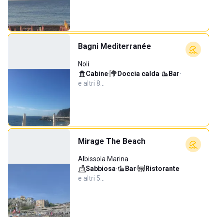
Bagni Mediterranée
Noli
Cabine
·
Doccia calda
·
Bar
·
e altri 8…
Mirage The Beach
Albissola Marina
Sabbiosa
·
Bar
·
Ristorante
·
e altri 5…