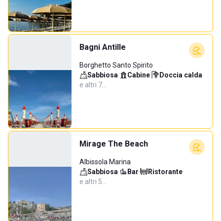
Bagni Antille
Borghetto Santo Spirito
Sabbiosa
·
Cabine
·
Doccia calda
·
e altri 7…
Mirage The Beach
Albissola Marina
Sabbiosa
·
Bar
·
Ristorante
·
e altri 5…