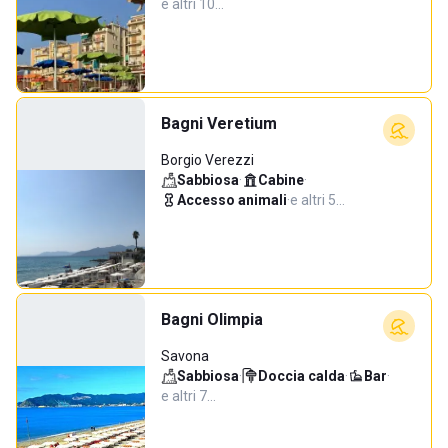
e altri 10…
Bagni Veretium
Borgio Verezzi
Sabbiosa
·
Cabine
·
Accesso animali
·
e altri 5…
Bagni Olimpia
Savona
Sabbiosa
·
Doccia calda
·
Bar
·
e altri 7…