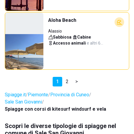
Aloha Beach
Alassio
Sabbiosa
·
Cabine
·
Accesso animali
·
e altri 6…
1
2
>
Spiagge.it
Piemonte
Provincia di Cuneo
Sale San Giovanni
Spiagge con corsi di kitesurf windsurf e vela
Scopri le diverse tipologie di spiagge nel
comune di Sale San Giovanni