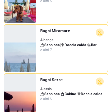
e altri 6…
Bagni Miramare
Albenga
Sabbiosa
·
Doccia calda
·
Bar
·
e altri 7…
Bagni Serre
Alassio
Sabbiosa
·
Cabine
·
Doccia calda
·
e altri 6…