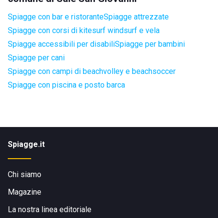
Spiagge con bar e ristorante
Spiagge attrezzate
Spiagge con corsi di kitesurf windsurf e vela
Spiagge accessibili per disabili
Spiagge per bambini
Spiagge per cani
Spiagge con campi di beachvolley e beachsoccer
Spiagge con piscina e posto barca
Spiagge.it
Chi siamo
Magazine
La nostra linea editoriale