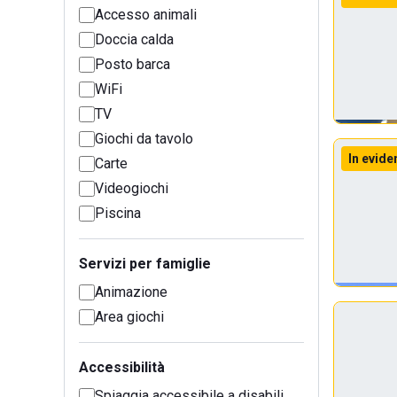
Accesso animali
Doccia calda
Posto barca
WiFi
TV
Giochi da tavolo
In evide
Carte
Videogiochi
Piscina
Servizi per famiglie
Animazione
Area giochi
Accessibilità
Spiaggia accessibile a disabili