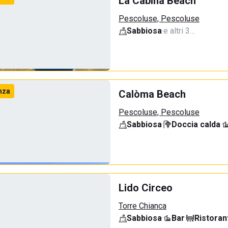
La Cabina Beach
Pescoluse, Pescoluse
Sabbiosa
·
e altri 3…
nza
Calòma Beach
Pescoluse, Pescoluse
Sabbiosa
·
Doccia calda
·
Lido Circeo
Torre Chianca
Sabbiosa
·
Bar
·
Ristoran