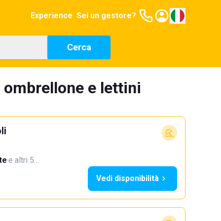
Experience
Sei un gestore?
Cerca
 ombrellone e lettini
li
te
·
e altri 5…
Vedi disponibilità