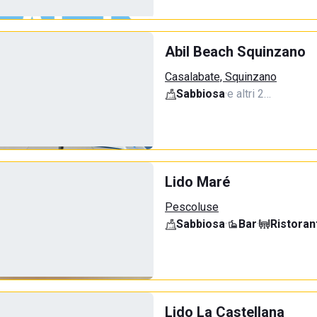
Abil Beach Squinzano
Casalabate, Squinzano
Sabbiosa
·
e altri 2…
Lido Maré
Pescoluse
Sabbiosa
·
Bar
·
Ristoran
Lido La Castellana