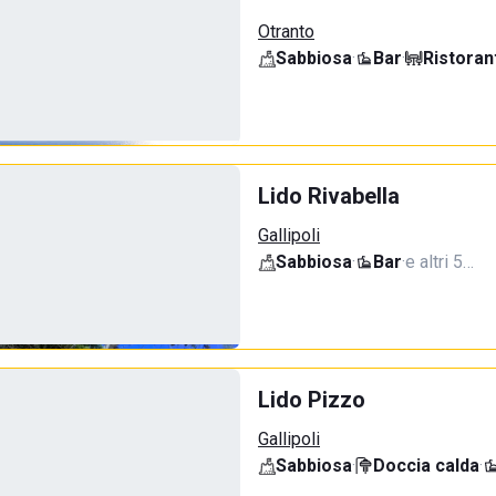
Otranto
Sabbiosa
·
Bar
·
Ristoran
Lido Rivabella
Gallipoli
Sabbiosa
·
Bar
·
e altri 5…
Lido Pizzo
Gallipoli
Sabbiosa
·
Doccia calda
·