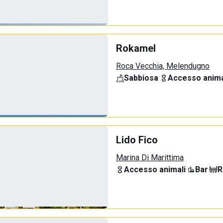
Rokamel
Roca Vecchia, Melendugno
Sabbiosa
·
Accesso anima
Lido Fico
Marina Di Marittima
Accesso animali
·
Bar
·
R