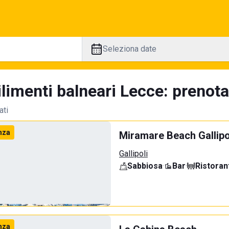
Seleziona date
limenti balneari Lecce: prenota
ati
nza
Miramare Beach Gallipo
Gallipoli
Sabbiosa
·
Bar
·
Ristoran
nza