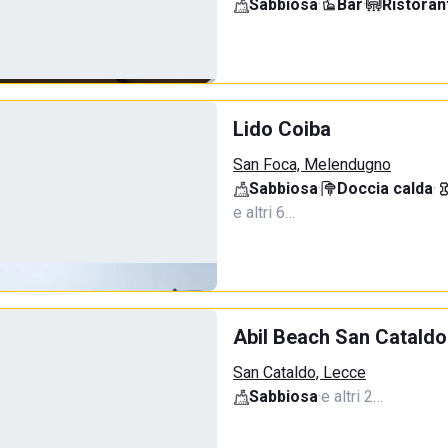
Sabbiosa
·
Bar
·
Ristoran
Lido Coiba
San Foca, Melendugno
Sabbiosa
·
Doccia calda
·
e altri 6…
Abil Beach San Cataldo
San Cataldo, Lecce
Sabbiosa
·
e altri 2…