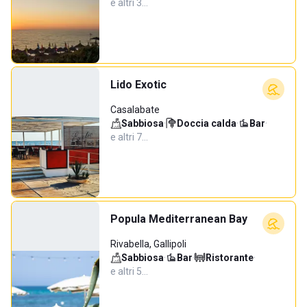
e altri 3…
Lido Exotic
Casalabate
Sabbiosa
·
Doccia calda
·
Bar
·
e altri 7…
Popula Mediterranean Bay
Rivabella, Gallipoli
Sabbiosa
·
Bar
·
Ristorante
·
e altri 5…