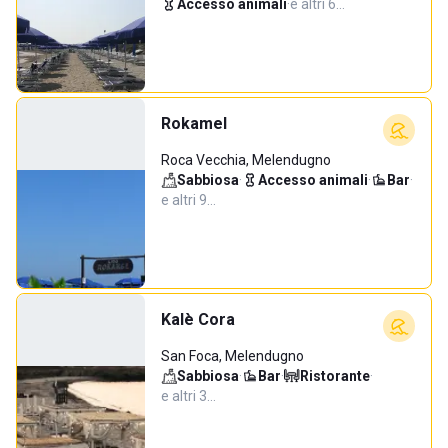
Accesso animali
·
e altri 6…
Rokamel
Roca Vecchia, Melendugno
Sabbiosa
·
Accesso animali
·
Bar
·
e altri 9…
Kalè Cora
San Foca, Melendugno
Sabbiosa
·
Bar
·
Ristorante
·
e altri 3…