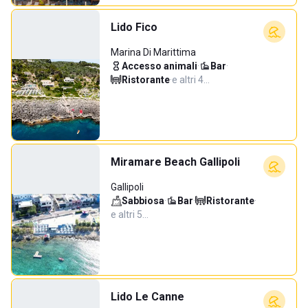
Lido Fico
Marina Di Marittima
Accesso animali
·
Bar
·
Ristorante
·
e altri 4…
Miramare Beach Gallipoli
Gallipoli
Sabbiosa
·
Bar
·
Ristorante
·
e altri 5…
Lido Le Canne