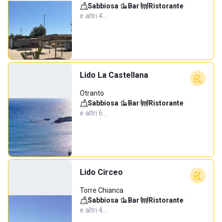
Sabbiosa
·
Bar
·
Ristorante
·
e altri 4…
Lido La Castellana
Otranto
Sabbiosa
·
Bar
·
Ristorante
·
e altri 6…
Lido Circeo
Torre Chianca
Sabbiosa
·
Bar
·
Ristorante
·
e altri 4…