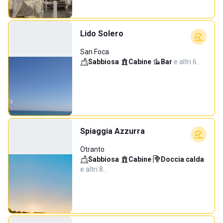
Lido Solero
San Foca
Sabbiosa
·
Cabine
·
Bar
·
e altri 6…
Spiaggia Azzurra
Otranto
Sabbiosa
·
Cabine
·
Doccia calda
·
e altri 8…