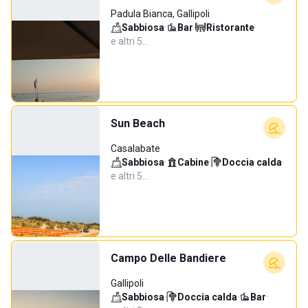
Padula Bianca, Gallipoli
Sabbiosa
·
Bar
·
Ristorante
·
e altri 5…
Sun Beach
Casalabate
Sabbiosa
·
Cabine
·
Doccia calda
·
e altri 5…
Campo Delle Bandiere
Gallipoli
Sabbiosa
·
Doccia calda
·
Bar
·