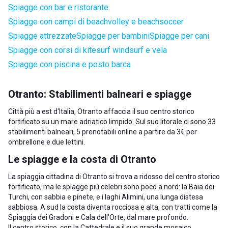
Spiagge con bar e ristorante
Spiagge con campi di beachvolley e beachsoccer
Spiagge attrezzate
Spiagge per bambini
Spiagge per cani
Spiagge con corsi di kitesurf windsurf e vela
Spiagge con piscina e posto barca
Otranto: Stabilimenti balneari e spiagge
Città più a est d'Italia, Otranto affaccia il suo centro storico
fortificato su un mare adriatico limpido. Sul suo litorale ci sono 33
stabilimenti balneari, 5 prenotabili online a partire da 3€ per
ombrellone e due lettini.
Le spiagge e la costa di Otranto
La spiaggia cittadina di Otranto si trova a ridosso del centro storico
fortificato, ma le spiagge più celebri sono poco a nord: la Baia dei
Turchi, con sabbia e pinete, e i laghi Alimini, una lunga distesa
sabbiosa. A sud la costa diventa rocciosa e alta, con tratti come la
Spiaggia dei Gradoni e Cala dell'Orte, dal mare profondo.
Il centro storico, con la Cattedrale e il suo grande mosaico