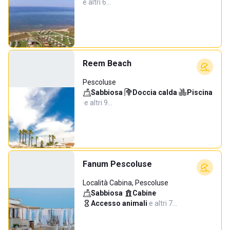
e altri 6…
Reem Beach
Pescoluse
Sabbiosa
·
Doccia calda
·
Piscina
·
e altri 9…
Fanum Pescoluse
Località Cabina, Pescoluse
Sabbiosa
·
Cabine
·
Accesso animali
·
e altri 7…