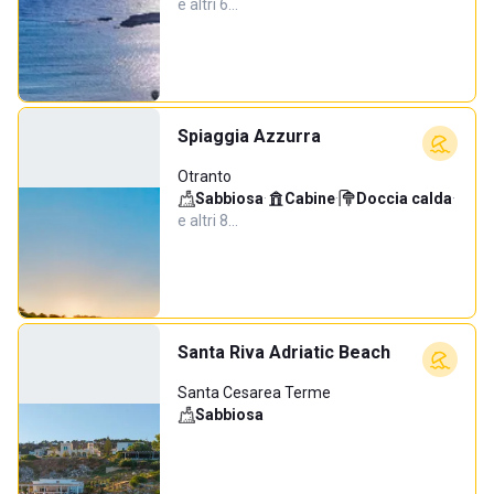
e altri 6…
Spiaggia Azzurra
Otranto
Sabbiosa
·
Cabine
·
Doccia calda
·
e altri 8…
Santa Riva Adriatic Beach
Santa Cesarea Terme
Sabbiosa