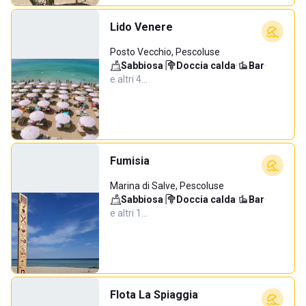
Lido Venere
Posto Vecchio, Pescoluse
Sabbiosa
·
Doccia calda
·
Bar
·
e altri 4…
Fumisia
Marina di Salve, Pescoluse
Sabbiosa
·
Doccia calda
·
Bar
·
e altri 1…
Flota La Spiaggia