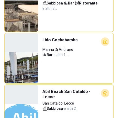
Sabbiosa
·
Bar
·
Ristorante
·
e altri 3…
Lido Cochabamba
Marina Di Andrano
Bar
·
e altri 1…
Abil Beach San Cataldo -
Lecce
San Cataldo, Lecce
Sabbiosa
·
e altri 2…