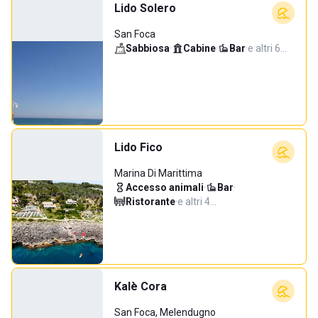
Lido Solero
San Foca
Sabbiosa
·
Cabine
·
Bar
·
e altri 6…
Lido Fico
Marina Di Marittima
Accesso animali
·
Bar
·
Ristorante
·
e altri 4…
Kalè Cora
San Foca, Melendugno