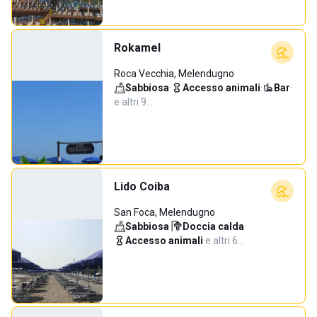
Rokamel
Roca Vecchia, Melendugno
Sabbiosa
·
Accesso animali
·
Bar
·
e altri 9…
Lido Coiba
San Foca, Melendugno
Sabbiosa
·
Doccia calda
·
Accesso animali
·
e altri 6…