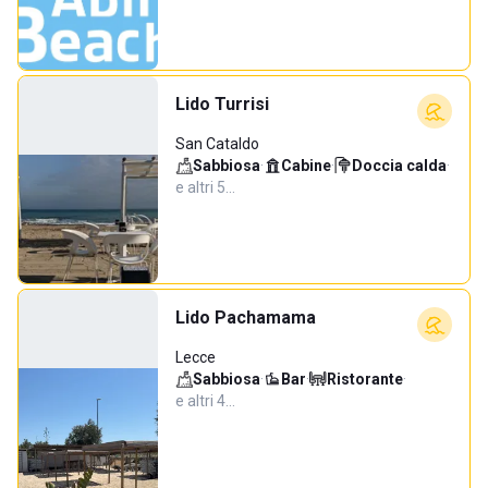
Lido Turrisi
San Cataldo
Sabbiosa
·
Cabine
·
Doccia calda
·
e altri 5…
Lido Pachamama
Lecce
Sabbiosa
·
Bar
·
Ristorante
·
e altri 4…