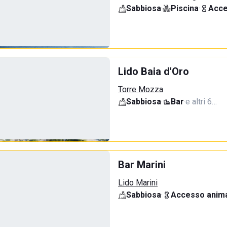
Sabbiosa
·
Piscina
·
Acce
Lido Baia d'Oro
Torre Mozza
Sabbiosa
·
Bar
·
e altri 6…
Bar Marini
Lido Marini
Sabbiosa
·
Accesso anima