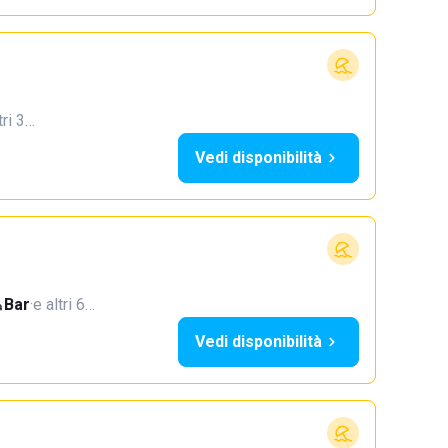
tri 3…
Vedi disponibilità
Bar
·
e altri 6…
Vedi disponibilità