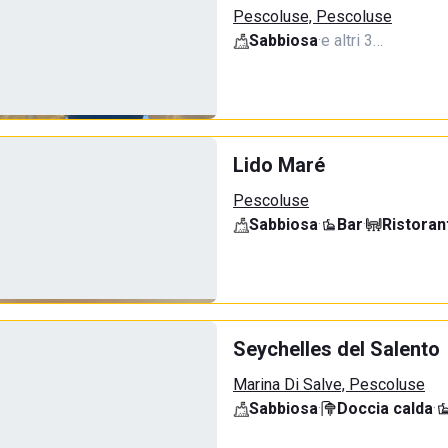
Pescoluse, Pescoluse
Sabbiosa
·
e altri 3…
Lido Maré
Pescoluse
Sabbiosa
·
Bar
·
Ristoran
Seychelles del Salento
Marina Di Salve, Pescoluse
Sabbiosa
·
Doccia calda
·