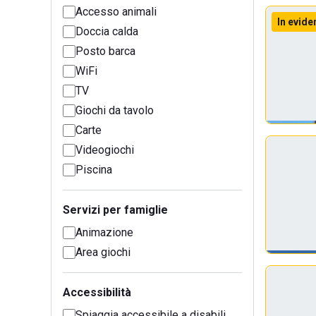
Accesso animali
In evide
Doccia calda
Posto barca
WiFi
TV
Giochi da tavolo
Carte
Videogiochi
Piscina
Servizi per famiglie
Animazione
Area giochi
Accessibilità
Spiaggia accessibile a disabili