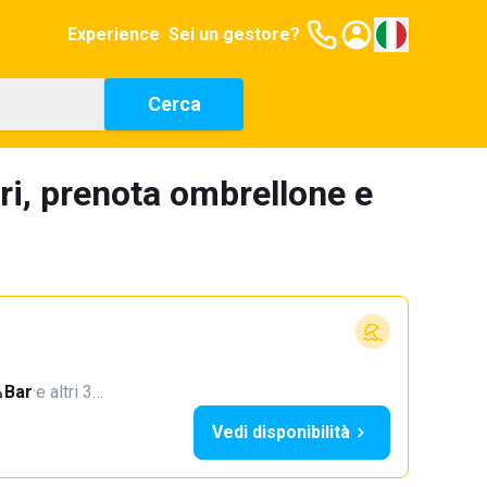
Experience
Sei un gestore?
Cerca
ri, prenota ombrellone e
Bar
·
e altri 3…
Vedi disponibilità