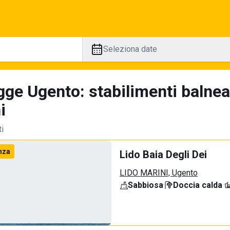
Seleziona date
gge Ugento: stabilimenti balnea
i
ti
nza
Lido Baia Degli Dei
LIDO MARINI, Ugento
Sabbiosa
·
Doccia calda
·