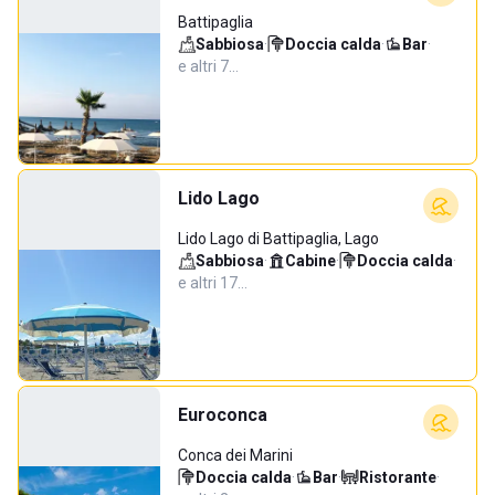
Battipaglia
Sabbiosa
·
Doccia calda
·
Bar
·
e altri 7…
Lido Lago
Lido Lago di Battipaglia, Lago
Sabbiosa
·
Cabine
·
Doccia calda
·
e altri 17…
Euroconca
Conca dei Marini
Doccia calda
·
Bar
·
Ristorante
·