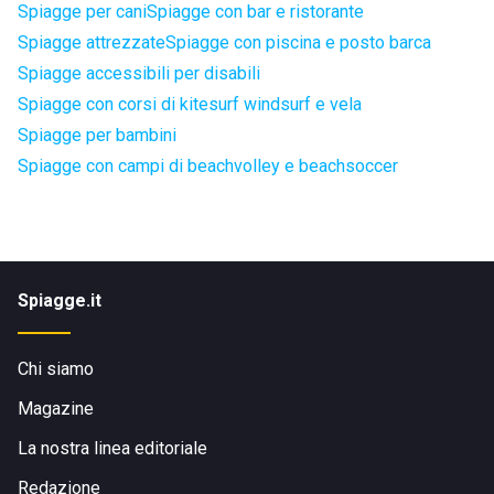
Spiagge per cani
Spiagge con bar e ristorante
Spiagge attrezzate
Spiagge con piscina e posto barca
Spiagge accessibili per disabili
Spiagge con corsi di kitesurf windsurf e vela
Spiagge per bambini
Spiagge con campi di beachvolley e beachsoccer
Spiagge.it
Chi siamo
Magazine
La nostra linea editoriale
Redazione