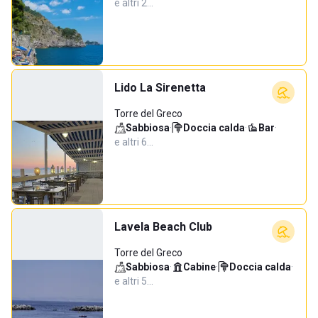
e altri 2…
Lido La Sirenetta
Torre del Greco
Sabbiosa
·
Doccia calda
·
Bar
·
e altri 6…
Lavela Beach Club
Torre del Greco
Sabbiosa
·
Cabine
·
Doccia calda
·
e altri 5…