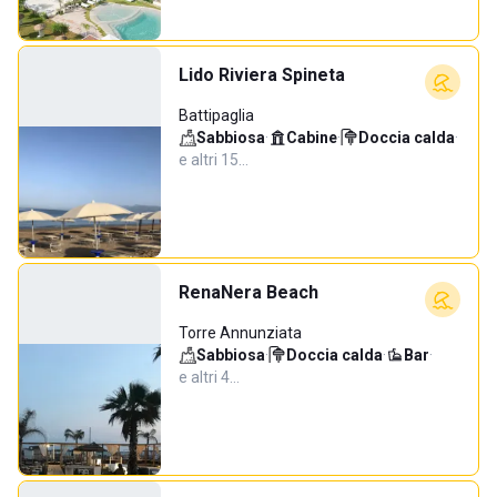
Lido Riviera Spineta
Battipaglia
Sabbiosa
·
Cabine
·
Doccia calda
·
e altri 15…
RenaNera Beach
Torre Annunziata
Sabbiosa
·
Doccia calda
·
Bar
·
e altri 4…