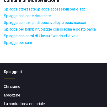
comune di Montefalcione
Spiagge attrezzate
Spiagge accessibili per disabili
Spiagge con bar e ristorante
Spiagge con campi di beachvolley e beachsoccer
Spiagge per bambini
Spiagge con piscina e posto barca
Spiagge con corsi di kitesurf windsurf e vela
Spiagge per cani
Spiagge.it
Chi siamo
Magazine
La nostra linea editoriale