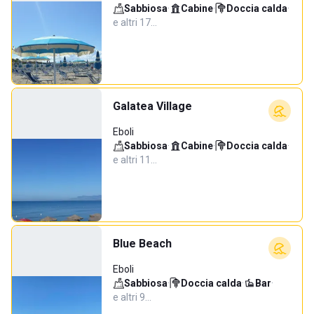
Sabbiosa
·
Cabine
·
Doccia calda
·
e altri 17…
Galatea Village
Eboli
Sabbiosa
·
Cabine
·
Doccia calda
·
e altri 11…
Blue Beach
Eboli
Sabbiosa
·
Doccia calda
·
Bar
·
e altri 9…