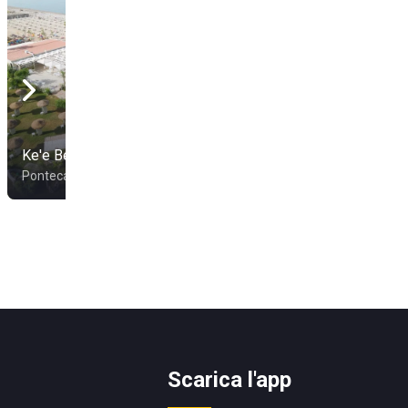
Ke'e Beach
Il Calypso
Pontecagnano Faiano
Vietri sul Mare
Scarica l'app