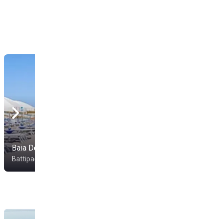
Baia Dei Delfini
Lido Ok
Battipaglia
Battipaglia