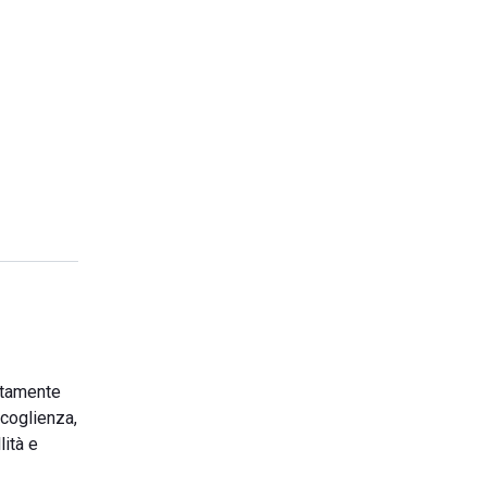
ettamente
ccoglienza,
lità e