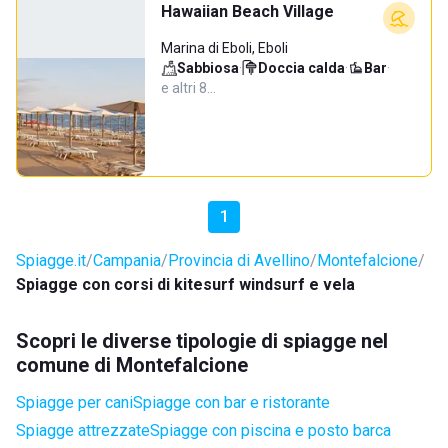
Hawaiian Beach Village
Marina di Eboli, Eboli
Sabbiosa
·
Doccia calda
·
Bar
·
e altri 8…
1
Spiagge.it
Campania
Provincia di Avellino
Montefalcione
Spiagge con corsi di kitesurf windsurf e vela
Scopri le diverse tipologie di spiagge nel
comune di Montefalcione
Spiagge per cani
Spiagge con bar e ristorante
Spiagge attrezzate
Spiagge con piscina e posto barca