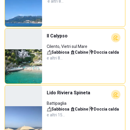
·
e altri 8…
Il Calypso
Cilento, Vietri sul Mare
Sabbiosa
·
Cabine
·
Doccia calda
·
e altri 8…
Lido Riviera Spineta
Battipaglia
Sabbiosa
·
Cabine
·
Doccia calda
·
e altri 15…