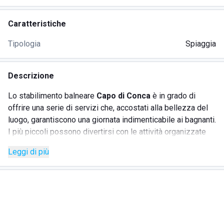
Caratteristiche
Tipologia
Spiaggia
Descrizione
Lo stabilimento balneare
Capo di Conca
è in grado di
offrire una serie di servizi che, accostati alla bellezza del
luogo, garantiscono una giornata indimenticabile ai bagnanti.
I più piccoli possono divertirsi con le attività organizzate
dall'animazione, mentre i più grandi possono sfidarsi con i
Leggi di più
vari giochi da tavolo presenti. Il bar del lido, attivo sin dalle
prime ore del mattino, permette sia di effettuare una ricca
colazione sia di sorseggiare un cocktail all'ora del
tramonto. Il ristorante, inoltre, presenta un menu variegato,
con piatti della tradizione campana e diverse pietanze che
prevedono l'utilizzo del pescato del giorno. Oltre a nuotare