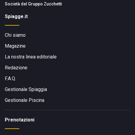
Società del
Gruppo Zucchetti
città di Napoli o Salerno. Per chi preferisce arrivare a
destinazione con un veicolo privato, l'indirizzo da
Spiagge.it
impostare sul navigatore è:
Via Capo di Conca, 5, 84010
Conca dei Marini SA
.
Chi siamo
Magazine
La nostra linea editoriale
Redazione
F.A.Q.
Gestionale Spiaggia
Gestionale Piscina
Prenotazioni