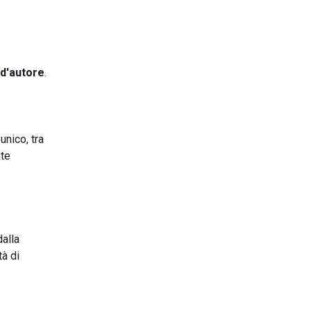
 d'autore
.
unico, tra
ate
dalla
tà di