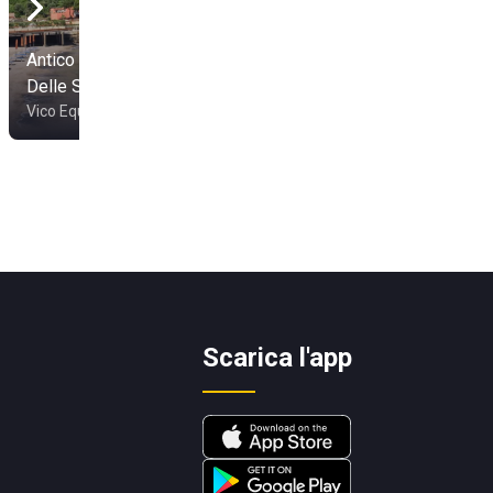
Antico Bagno Conca
Delle Sirene
Il Bikini
Vico Equense
Vico Equense
Scarica l'app