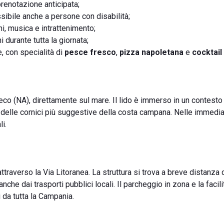
prenotazione anticipata;
ssibile anche a persone con disabilità;
hi, musica e intrattenimento;
 durante tutta la giornata;
, con specialità di
pesce fresco
,
pizza napoletana
e
cocktail
reco (NA), direttamente sul mare. Il lido è immerso in un contesto 
na delle cornici più suggestive della costa campana. Nelle immedi
li.
attraverso la Via Litoranea. La struttura si trova a breve distanza 
nche dai trasporti pubblici locali. Il parcheggio in zona e la facili
 da tutta la Campania.