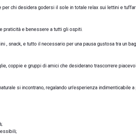
er chi desidera godersi il sole in totale relax sui lettini e tuffar
e praticità e benessere a tutti gli ospiti.
ini , snack, e tutto il necessario per una pausa gustosa tra un ba
glie, coppie e gruppi di amici che desiderano trascorrere piacev
aturale si incontrano, regalando un'esperienza indimenticabile a
à;
essibili;