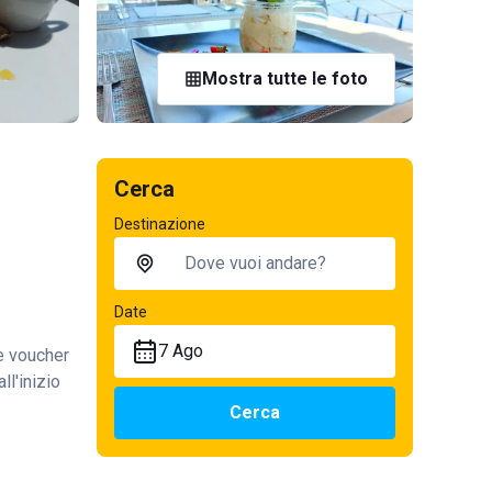
Mostra tutte le foto
Cerca
Destinazione
Date
7 Ago
te voucher
ll'inizio
Cerca