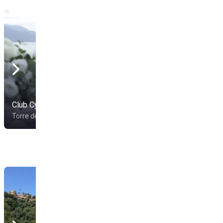
Club Cypraea
Lido Tritone
Torre del Greco
Torre Del Greco