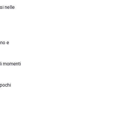
si nelle
gno e
oli momenti
 pochi