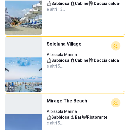
Sabbiosa
·
Cabine
·
Doccia calda
·
e altri 13…
Soleluna Village
Albissola Marina
Sabbiosa
·
Cabine
·
Doccia calda
·
e altri 5…
Mirage The Beach
Albissola Marina
Sabbiosa
·
Bar
·
Ristorante
·
e altri 5…