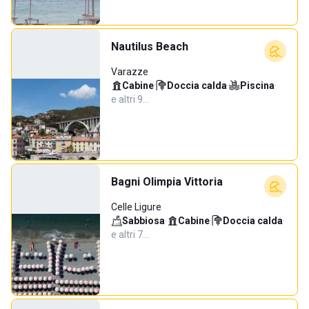
Nautilus Beach
Varazze
Cabine
·
Doccia calda
·
Piscina
·
e altri 9…
Bagni Olimpia Vittoria
Celle Ligure
Sabbiosa
·
Cabine
·
Doccia calda
·
e altri 7…