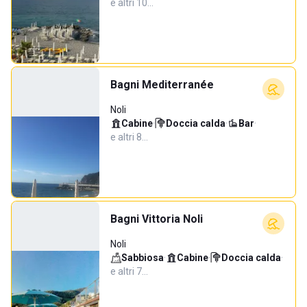
e altri 10…
Bagni Mediterranée
Noli
Cabine
·
Doccia calda
·
Bar
·
e altri 8…
Bagni Vittoria Noli
Noli
Sabbiosa
·
Cabine
·
Doccia calda
·
e altri 7…