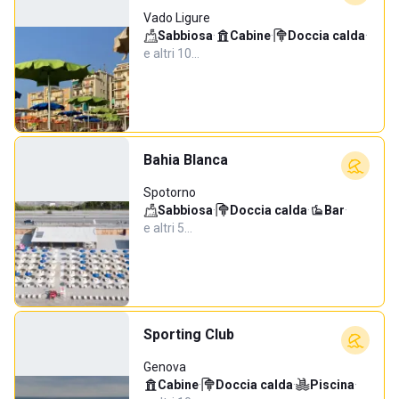
Vado Ligure
Sabbiosa
·
Cabine
·
Doccia calda
·
e altri 10…
Bahia Blanca
Spotorno
Sabbiosa
·
Doccia calda
·
Bar
·
e altri 5…
Sporting Club
Genova
Cabine
·
Doccia calda
·
Piscina
·