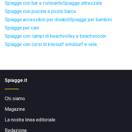
Spiagge con bar e ristorante
Spiagge attrezzate
Spiagge con piscina e posto barca
Spiagge accessibili per disabili
Spiagge per bambini
Spiagge per cani
Spiagge con campi di beachvolley e beachsoccer
Spiagge con corsi di kitesurf windsurf e vela
Spiagge.it
Chi siamo
Magazine
La nostra linea editoriale
Redazione