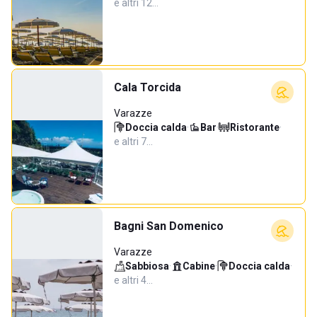
e altri 12…
Cala Torcida
Varazze
Doccia calda
·
Bar
·
Ristorante
·
e altri 7…
Bagni San Domenico
Varazze
Sabbiosa
·
Cabine
·
Doccia calda
·
e altri 4…