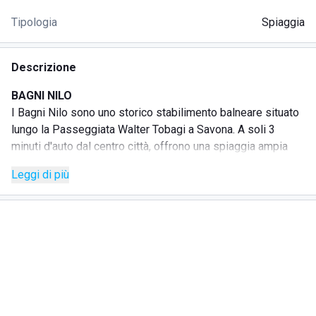
Tipologia
Spiaggia
Descrizione
BAGNI NILO
I Bagni Nilo sono uno storico stabilimento balneare situato
lungo la Passeggiata Walter Tobagi a Savona. A soli 3
minuti d'auto dal centro città, offrono una spiaggia ampia
con sabbia dorata e mare cristallino, premiato per la sua
Leggi di più
qualità. Ideale per chi cerca relax, attività acquatiche e una
cucina tipica ligure con vista sul mare.
COME RAGGIUNGERCI
In auto:
A10 uscita Savona; seguire le indicazioni per il
lungomare e proseguire su Passeggiata Walter Tobagi.
In treno:
Stazione di Savona; proseguire a piedi o con
breve tragitto in taxi fino al lungomare.
In aereo:
Aeroporto di Genova (GOA); collegamenti