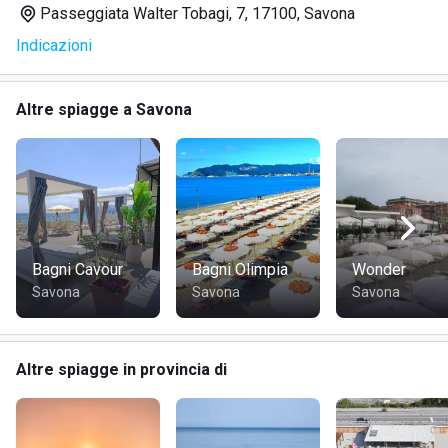
Passeggiata Walter Tobagi, 7, 17100, Savona
stradali via A10.
Indicazioni
SERVIZI
Ombrelloni e lettini distanziati
Bar e ristorante con cucina ligure
Altre spiagge a Savona
Attività acquatiche: acquagym, immersioni, surf,
snorkeling, canoa, pedalò
Wi-Fi gratuito
Docce calde
Accesso facilitato per disabili
Dog beach per gli amici a quattro zampe
Bagni Cavour
Bagni Olimpia
Wonder
Visita il sito di
Bagni Nilo
Savona
Savona
Savona
Altre spiagge in provincia di