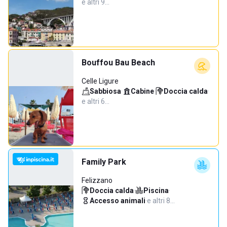
e altri 9…
Bouffou Bau Beach
Celle Ligure
Sabbiosa
·
Cabine
·
Doccia calda
·
e altri 6…
Family Park
Felizzano
Doccia calda
·
Piscina
·
Accesso animali
·
e altri 8…