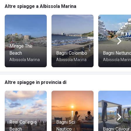
Campo da beach volley
Altre spiagge a Albissola Marina
Area bimbi e giochi
Corsia barche e affitto motoscafo
Area ping pong e calcetto
6 TV satellitari
Wi-Fi gratuito
Area lettura
Mirage The
Negozio parrucchiere
Beach
Bagni Colombo
Bagni Nettun
Albissola Marina
Albissola Marina
Albissola Mari
DOVE SI TROVA SOLELUNA BEACH VILLAGE
Altre spiagge in provincia di
Il Soleluna Beach Village si trova a **Corso Baldovino
Bigliati, 5** ad **Albissola Marina**, in provincia di Savona.
Situato a pochi passi dal centro cittadino, offre la comodità
dell'accesso a vari servizi locali, mentre la vicinanza alla
**SS1** consente di raggiungere facilmente località
limitrofe.
Real Collegio
Bagni Sci
Beach
Nautico
Bagni Cavour