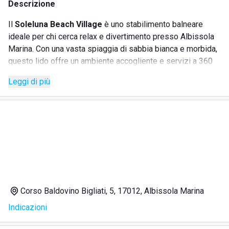
Descrizione
Il
Soleluna Beach Village
è uno stabilimento balneare
ideale per chi cerca relax e divertimento presso Albissola
Marina. Con una vasta spiaggia di sabbia bianca e morbida,
questo lido offre un ambiente accogliente e servizi a 360
gradi. Potrete rilassarvi sotto uno dei **250 ombrelloni** o
Leggi di più
nelle **200 cabine**, mentre i più dinamici possono
usufruire del **campo da beach volley** o della **piscina**
con **gazebo** per pranzare o sorseggiare un aperitivo. Il
villaggio è perfetto per famiglie grazie all'
area bimbi
e
offre anche attività come il **ping pong** e il **calcetto**.
SERVIZI
Corso Baldovino Bigliati, 5, 17012, Albissola Marina
250 ombrelloni e 200 cabine
Indicazioni
Lettini in riva al mare
Piscina con gazebi