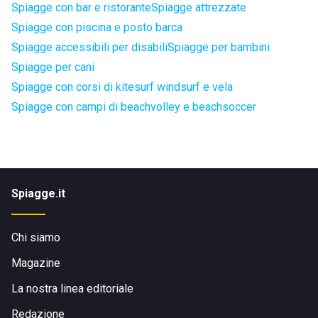
Spiagge con bar e ristorante
Spiagge attrezzate
Spiagge con piscina e posto barca
Spiagge accessibili per disabili
Spiagge per bambini
Spiagge per cani
Spiagge con corsi di kitesurf windsurf e vela
Spiagge con campi di beachvolley e beachsoccer
Spiagge.it
Chi siamo
Magazine
La nostra linea editoriale
Redazione