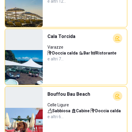
e altri 12…
Cala Torcida
Varazze
Doccia calda
·
Bar
·
Ristorante
·
e altri 7…
Bouffou Bau Beach
Celle Ligure
Sabbiosa
·
Cabine
·
Doccia calda
·
e altri 6…