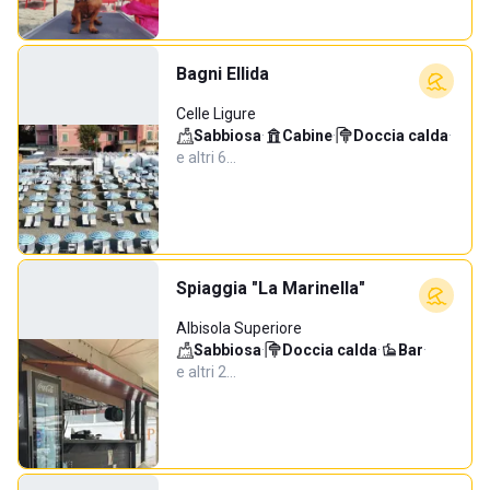
Bagni Ellida
Celle Ligure
Sabbiosa
·
Cabine
·
Doccia calda
·
e altri 6…
Spiaggia "La Marinella"
Albisola Superiore
Sabbiosa
·
Doccia calda
·
Bar
·
e altri 2…