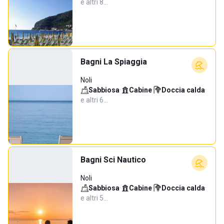
e altri 8…
Bagni La Spiaggia
Noli
Sabbiosa
·
Cabine
·
Doccia calda
·
e altri 6…
Bagni Sci Nautico
Noli
Sabbiosa
·
Cabine
·
Doccia calda
·
e altri 5…