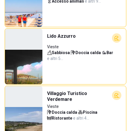
Accesso animali
·
e altri 9…
Lido Azzurro
Vieste
Sabbiosa
·
Doccia calda
·
Bar
·
e altri 5…
Villaggio Turistico
Verdemare
Vieste
Doccia calda
·
Piscina
·
Ristorante
·
e altri 4…