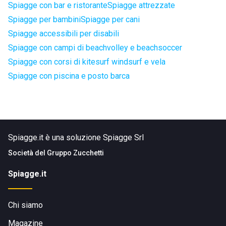
Spiagge con bar e ristorante
Spiagge attrezzate
Spiagge per bambini
Spiagge per cani
Spiagge accessibili per disabili
Spiagge con campi di beachvolley e beachsoccer
Spiagge con corsi di kitesurf windsurf e vela
Spiagge con piscina e posto barca
Spiagge.it è una soluzione Spiagge Srl
Società del
Gruppo Zucchetti
Spiagge.it
Chi siamo
Magazine