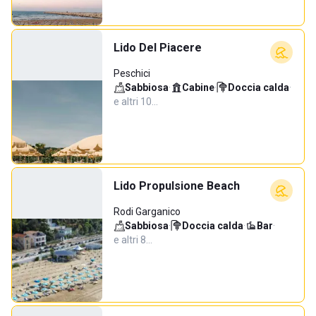
Lido Del Piacere
Peschici
Sabbiosa
·
Cabine
·
Doccia calda
·
e altri 10…
Lido Propulsione Beach
Rodi Garganico
Sabbiosa
·
Doccia calda
·
Bar
·
e altri 8…