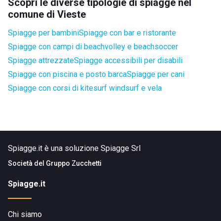
Scopri le diverse tipologie di spiagge nel
comune di Vieste
Spiagge per bambini
Spiagge con bar e ristorante
Spiagge con campi di beachvolley e beachsoccer
Spiagge attrezzate
Spiagge accessibili per disabili
Spiagge con piscina e posto barca
Spiagge per cani
Spiagge con corsi di kitesurf windsurf e vela
Spiagge.it è una soluzione Spiagge Srl
Società del
Gruppo Zucchetti
Spiagge.it
Chi siamo