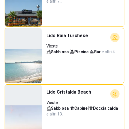
e altri 7…
Lido Baia Turchese
Vieste
Sabbiosa
·
Piscina
·
Bar
·
e altri 4…
Lido Cristalda Beach
Vieste
Sabbiosa
·
Cabine
·
Doccia calda
·
e altri 13…