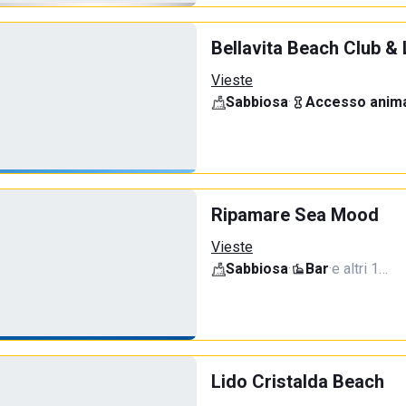
Bellavita Beach Club & 
Vieste
Sabbiosa
·
Accesso anima
Ripamare Sea Mood
Vieste
Sabbiosa
·
Bar
·
e altri 1…
Lido Cristalda Beach