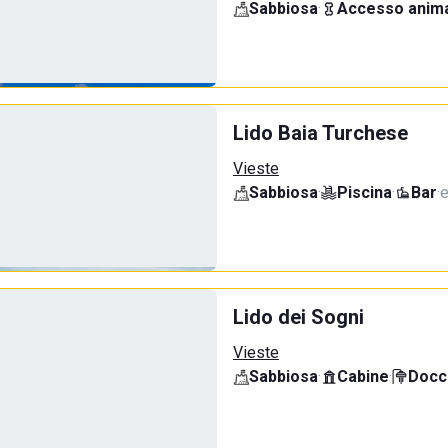
Sabbiosa
·
Accesso anima
Lido Baia Turchese
Vieste
Sabbiosa
·
Piscina
·
Bar
·
e
Lido dei Sogni
Vieste
Sabbiosa
·
Cabine
·
Docci