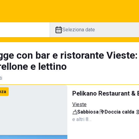
Seleziona date
ge con bar e ristorante Vieste:
llone e lettino
ti
nza
Pelikano Restaurant & 
Vieste
Sabbiosa
·
Doccia calda
·
e altri 8…