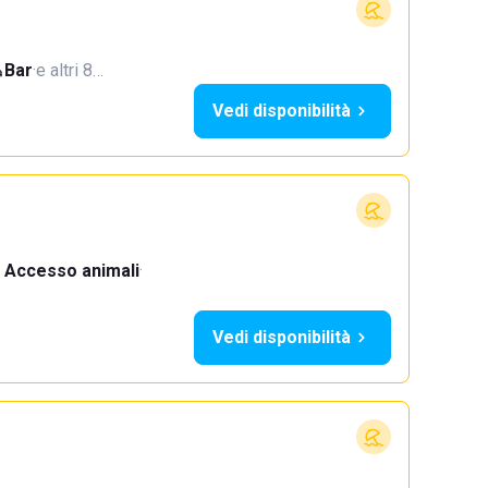
Bar
·
e altri 8…
Vedi disponibilità
Accesso animali
·
Vedi disponibilità