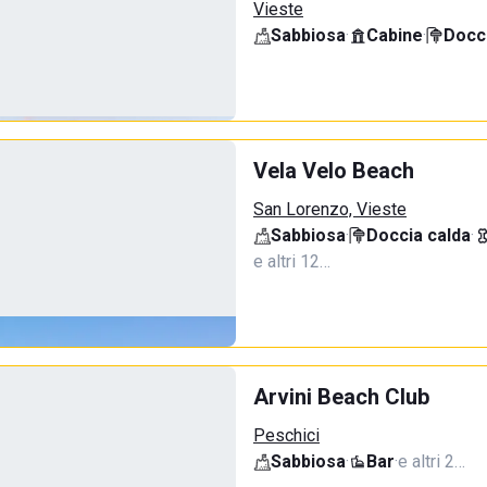
Vieste
Sabbiosa
·
Cabine
·
Docci
Vela Velo Beach
San Lorenzo, Vieste
Sabbiosa
·
Doccia calda
·
e altri 12…
Arvini Beach Club
Peschici
Sabbiosa
·
Bar
·
e altri 2…