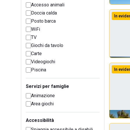
Accesso animali
Doccia calda
In evide
Posto barca
WiFi
TV
Giochi da tavolo
Carte
Videogiochi
Piscina
In evide
Servizi per famiglie
Animazione
Area giochi
Accessibilità
Spiaggia accessibile a disabili