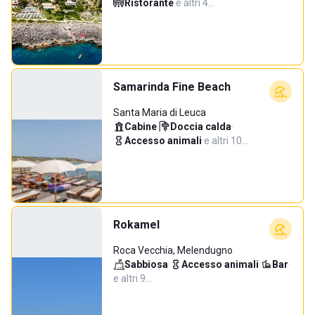
Ristorante
·
e altri 4…
Samarinda Fine Beach
Santa Maria di Leuca
Cabine
·
Doccia calda
·
Accesso animali
·
e altri 10…
Rokamel
Roca Vecchia, Melendugno
Sabbiosa
·
Accesso animali
·
Bar
·
e altri 9…