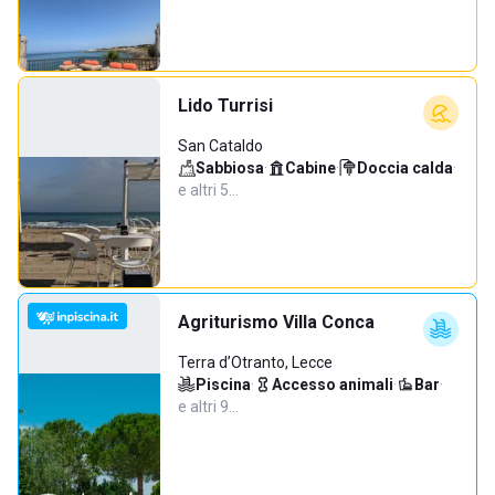
Lido Turrisi
San Cataldo
Sabbiosa
·
Cabine
·
Doccia calda
·
e altri 5…
Agriturismo Villa Conca
Terra d’Otranto, Lecce
Piscina
·
Accesso animali
·
Bar
·
e altri 9…