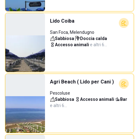
Lido Coiba
San Foca, Melendugno
Sabbiosa
·
Doccia calda
·
Accesso animali
·
e altri 6…
Agri Beach ( Lido per Cani )
Pescoluse
Sabbiosa
·
Accesso animali
·
Bar
·
e altri 6…