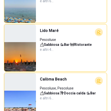
e altri 6…
Lido Maré
Pescoluse
Sabbiosa
·
Bar
·
Ristorante
·
e altri 4…
Calòma Beach
Pescoluse, Pescoluse
Sabbiosa
·
Doccia calda
·
Bar
·
e altri 6…