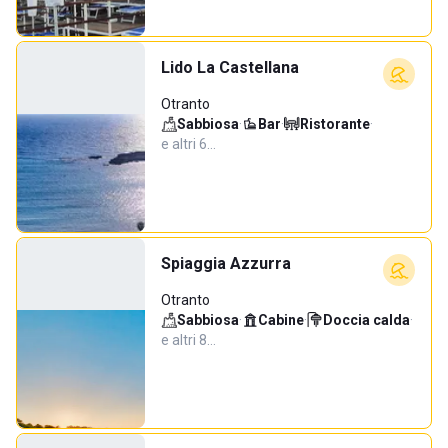
Lido La Castellana
Otranto
Sabbiosa
·
Bar
·
Ristorante
·
e altri 6…
Spiaggia Azzurra
Otranto
Sabbiosa
·
Cabine
·
Doccia calda
·
e altri 8…