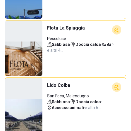
Flota La Spiaggia
Pescoluse
Sabbiosa
·
Doccia calda
·
Bar
·
e altri 4…
Lido Coiba
San Foca, Melendugno
Sabbiosa
·
Doccia calda
·
Accesso animali
·
e altri 6…