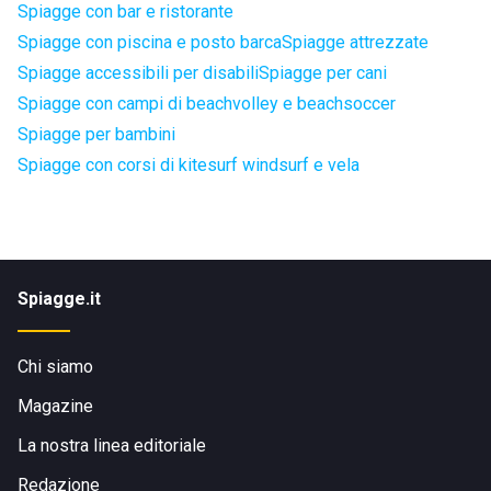
Spiagge con bar e ristorante
Spiagge con piscina e posto barca
Spiagge attrezzate
Spiagge accessibili per disabili
Spiagge per cani
Spiagge con campi di beachvolley e beachsoccer
Spiagge per bambini
Spiagge con corsi di kitesurf windsurf e vela
Spiagge.it
Chi siamo
Magazine
La nostra linea editoriale
Redazione