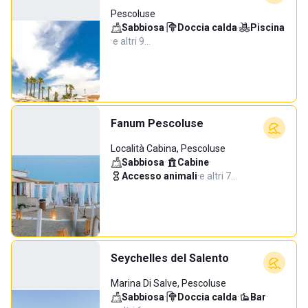
Pescoluse
Sabbiosa
·
Doccia calda
·
Piscina
·
e altri 9…
Fanum Pescoluse
Località Cabina, Pescoluse
Sabbiosa
·
Cabine
·
Accesso animali
·
e altri 7…
Seychelles del Salento
Marina Di Salve, Pescoluse
Sabbiosa
·
Doccia calda
·
Bar
·