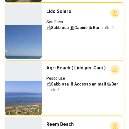
Lido Solero
San Foca
Sabbiosa
·
Cabine
·
Bar
·
e altri 6…
Agri Beach ( Lido per Cani )
Pescoluse
Sabbiosa
·
Accesso animali
·
Bar
·
e altri 6…
Reem Beach