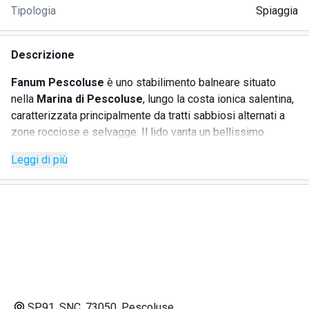
Tipologia
Spiaggia
Descrizione
Fanum Pescoluse
è uno stabilimento balneare situato
nella
Marina di Pescoluse
, lungo la costa ionica salentina,
caratterizzata principalmente da tratti sabbiosi alternati a
zone rocciose e selvagge. Il lido vanta un bellissimo
arenile di morbida sabbia dorata, lambito da un mare
Leggi di più
cristallino con mille sfumature di azzurro. Alle spalle, si
estendono lunghe dune sabbiose punteggiate da macchia
mediterranea.
A destra si estende una spiaggia di sabbia fine, perfetta
per il relax; a sinistra, piccoli scogli incorniciano il mare. Il
piacevole contrasto tra i due ambienti rende questo tratto
di costa particolarmente affascinante e ricco di scorci
suggestivi.
SP91, SNC, 73050, Pescoluse