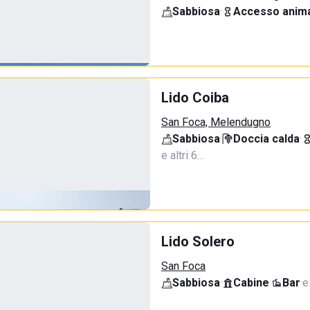
Sabbiosa
·
Accesso anima
Lido Coiba
San Foca, Melendugno
Sabbiosa
·
Doccia calda
·
e altri 6…
Lido Solero
San Foca
Sabbiosa
·
Cabine
·
Bar
·
e