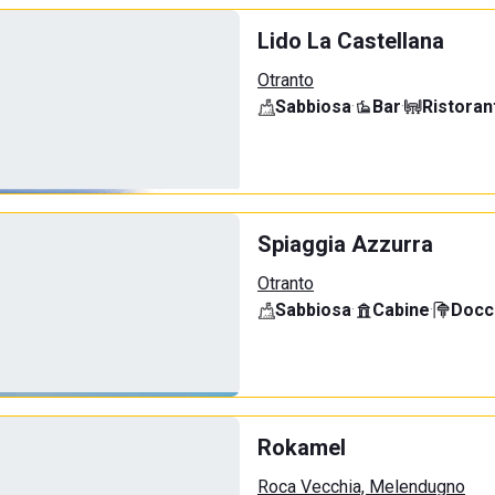
Lido La Castellana
Otranto
Sabbiosa
·
Bar
·
Ristoran
Spiaggia Azzurra
Otranto
Sabbiosa
·
Cabine
·
Docci
Rokamel
Roca Vecchia, Melendugno