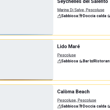
Seychelles del Salento
Marina Di Salve, Pescoluse
Sabbiosa
·
Doccia calda
·
Lido Maré
Pescoluse
Sabbiosa
·
Bar
·
Ristoran
Calòma Beach
Pescoluse, Pescoluse
Sabbiosa
·
Doccia calda
·