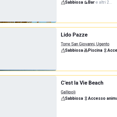
Sabbiosa
·
Bar
·
e altri 2…
Lido Pazze
Torre San Giovanni, Ugento
Sabbiosa
·
Piscina
·
Acce
C'est la Vie Beach
Gallipoli
Sabbiosa
·
Accesso anima