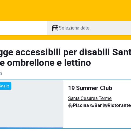
Seleziona date
gge accessibili per disabili Sa
e ombrellone e lettino
ti
19 Summer Club
Santa Cesarea Terme
Piscina
·
Bar
·
Ristorante