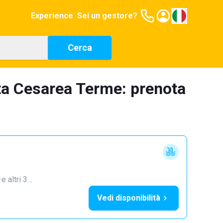
Experience
Sei un gestore?
Cerca
nta Cesarea Terme: prenota
·
e altri 3…
Vedi disponibilità