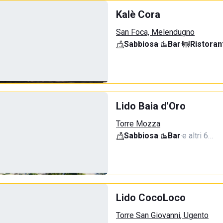
Kalè Cora
San Foca, Melendugno
Sabbiosa
·
Bar
·
Ristoran
Lido Baia d'Oro
Torre Mozza
Sabbiosa
·
Bar
·
e altri 6…
Lido CocoLoco
Torre San Giovanni, Ugento