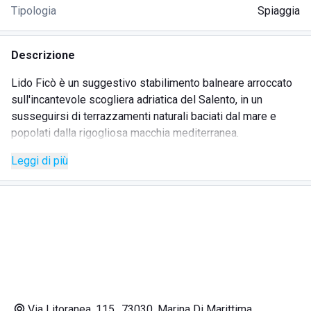
Tipologia
Spiaggia
Descrizione
Lido Ficò è un suggestivo stabilimento balneare arroccato
sull'incantevole scogliera adriatica del Salento, in un
susseguirsi di terrazzamenti naturali baciati dal mare e
popolati dalla rigogliosa macchia mediterranea.
Lido Ficò si è aggiudicato il primo premio assoluto come
Leggi di più
Miglior stabilimento balneare d’Italia 2022, vincendo il
concorso “BestBeach” di Mondo Balneare ed è stato
inserito fra le 100 Eccellenze Italiane di Forbes 2023.
La struttura dispone di un’area green su prato naturale e di
un’area relax panoramica avvolta nella macchia
mediterranea, con privè, minipiscina idromassaggio,
postazione massaggi e accesso diretto al mare.
Dal lido è possibile raggiungere a piedi la famosa Cala
dell’Acquaviva tramite un sentiero sul mare e fare un bagno
Via Litoranea, 115,, 73030, Marina Di Marittima